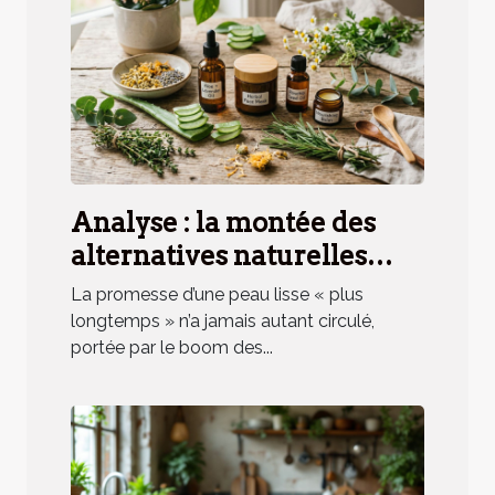
Analyse : la montée des
alternatives naturelles
pour une peau lisse plus
La promesse d’une peau lisse « plus
longtemps
longtemps » n’a jamais autant circulé,
portée par le boom des...