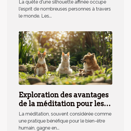
de poids agissent :
La quête d'une silhouette affinée occupe
efficacité et conseils
l'esprit de nombreuses personnes à travers
le monde. Les...
Exploration des avantages
de la méditation pour les
animaux de compagnie
La méditation, souvent considérée comme
une pratique bénéfique pour le bien-être
humain, gagne en...