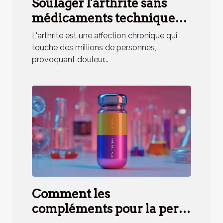
Soulager l'arthrite sans
médicaments techniques
naturelles efficaces
L'arthrite est une affection chronique qui
touche des millions de personnes,
provoquant douleur...
Comment les
compléments pour la perte