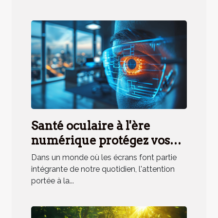
Santé oculaire à l'ère
numérique protégez vos
yeux de la lumière bleue et
Dans un monde où les écrans font partie
de la fatigue visuelle
intégrante de notre quotidien, l'attention
portée à la...