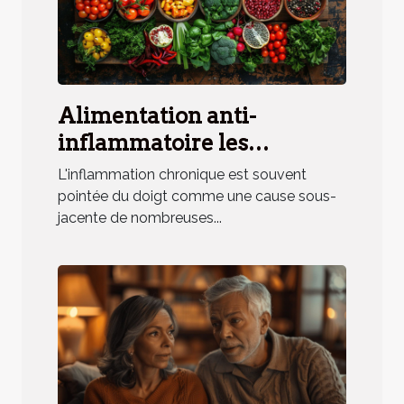
Alimentation anti-
inflammatoire les
meilleurs aliments pour
L'inflammation chronique est souvent
réduire l'inflammation et
pointée du doigt comme une cause sous-
jacente de nombreuses...
booster votre santé