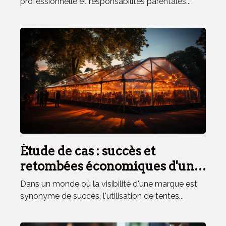
professionnelle et responsabilités parentales...
Étude de cas : succès et
retombées économiques d'un
événement avec tentes
Dans un monde où la visibilité d'une marque est
publicitaires
synonyme de succès, l'utilisation de tentes...