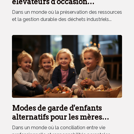
élévateurs d'occasion
contribuent à l'économie
Dans un monde où la préservation des ressources
circulaire en réduisant le
et la gestion durable des déchets industriels...
gaspillage industriel
Modes de garde d'enfants
alternatifs pour les mères
travailleuses
Dans un monde où la conciliation entre vie