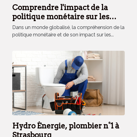
Comprendre l'impact de la
politique monétaire sur les
marchés émergents en période
Dans un monde globalisé, la compréhension de la
de crise
politique monétaire et de son impact sur les...
Hydro Énergie, plombier n°1 à
Strasbourg