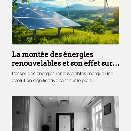
La montée des énergies
renouvelables et son effet sur
les marchés financiers
L'essor des énergies renouvelables marque une
Opportunités d'investissement
évolution significative tant sur le plan...
et risques potentiels