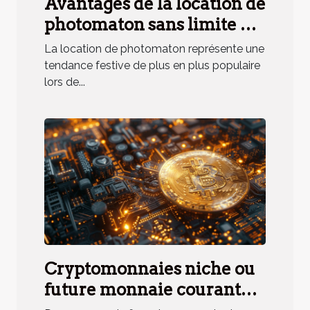
Avantages de la location de
photomaton sans limite de
temps
La location de photomaton représente une
tendance festive de plus en plus populaire
lors de...
Cryptomonnaies niche ou
future monnaie courante