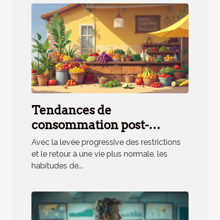
Tendances de
consommation post-
pandémie et opportunités
Avec la levée progressive des restrictions
pour les commerces locaux
et le retour à une vie plus normale, les
habitudes de...