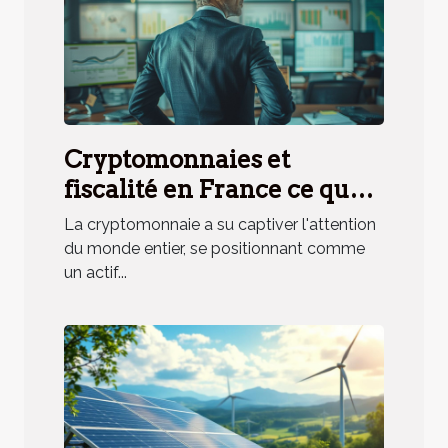
Cryptomonnaies et
fiscalité en France ce que
les investisseurs doivent
La cryptomonnaie a su captiver l'attention
savoir
du monde entier, se positionnant comme
un actif...