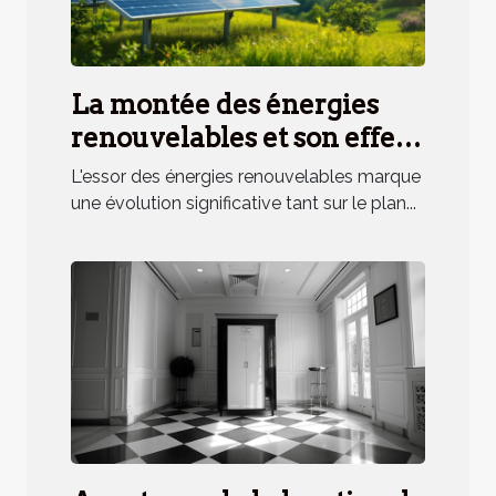
La montée des énergies
renouvelables et son effet
sur les marchés financiers
L'essor des énergies renouvelables marque
Opportunités
une évolution significative tant sur le plan...
d'investissement et risques
potentiels