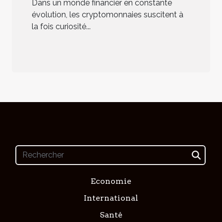
analyse d'un phénomène
Dans un monde financier en constante
économique
évolution, les cryptomonnaies suscitent à
la fois curiosité...
Economie
International
Santé