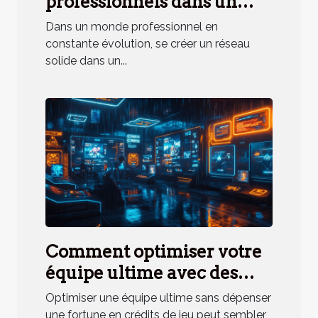
professionnels dans un
environnement partagé
Dans un monde professionnel en
constante évolution, se créer un réseau
solide dans un...
Comment optimiser votre
équipe ultime avec des
crédits de jeu économiques
Optimiser une équipe ultime sans dépenser
?
une fortune en crédits de jeu peut sembler