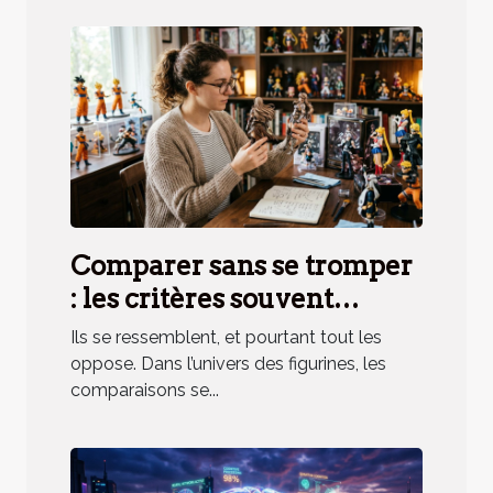
Comparer sans se tromper
: les critères souvent
oubliés des amateurs de
Ils se ressemblent, et pourtant tout les
figurines
oppose. Dans l’univers des figurines, les
comparaisons se...