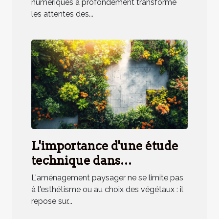
client ?
numériques a profondément transformé
les attentes des...
L'importance d'une étude
technique dans
l'aménagement paysager
L'aménagement paysager ne se limite pas
à l'esthétisme ou au choix des végétaux : il
repose sur...