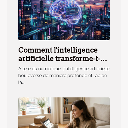
Comment l'intelligence
artificielle transforme-t-
elle l'accès à l'information
À l’ère du numérique, l'intelligence artificielle
?
bouleverse de manière profonde et rapide
la...