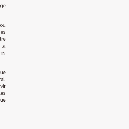
age
 ou
ies
tre
 la
res
que
al.
vir
Les
que