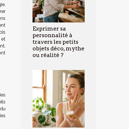
ie.
rer
ns
ent
Exprimer sa
ois
personnalité à
et
travers les petits
nt.
objets déco, mythe
ont
ou réalité ?
des
ils
 du
des