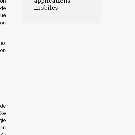
applications
ion
mobiles
 de
que
ion
ces
ion
 de
ôle
gie
 en
u'à