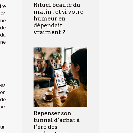
Rituel beauté du
tre
matin : et si votre
les
humeur en
une
dépendait
 de
vraiment ?
 du
une
ées
 on
 de
ue,
Repenser son
tunnel d’achat à
l’ère des
 un