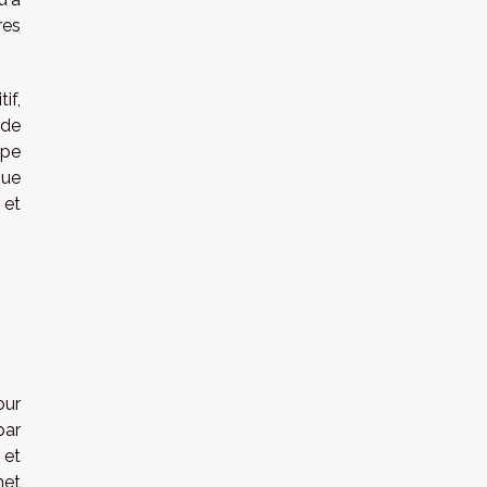
res
if,
 de
ype
que
 et
our
par
 et
met