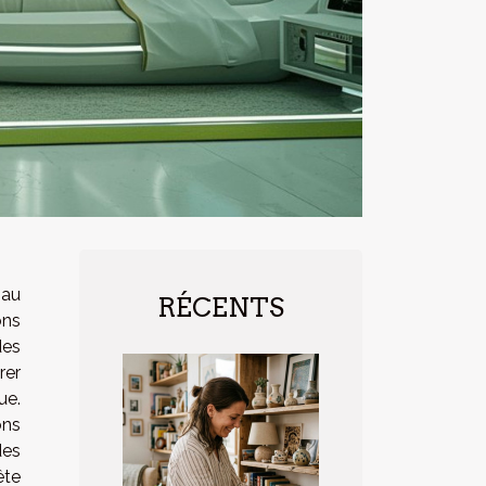
 au
RÉCENTS
ns
es
rer
ue.
ons
des
ête