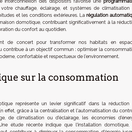
e interconnexion des dispositifs favorise une
programmat
votre chauffage, éclairage, et systèmes de climatisation
tudes et les conditions extérieures. La
régulation automati
maison domotique, contribuant significativement à la réduct
oration du confort au quotidien.
ent de concert pour transformer nos habitats en espa
au contribue à un objectif commun : optimiser la consommat
moderne, confortable et respectueux de l'environnement.
ique sur la consommation
ue représente un levier significatif dans la réduction
ffet, grâce à la centralisation et l'automatisation du contr
e, de climatisation ou d'éclairage, les économies d'éner
 Une étude récente indique que l'installation domotique,
, peut contribuer à diminuer la consommation d'énergie jusq