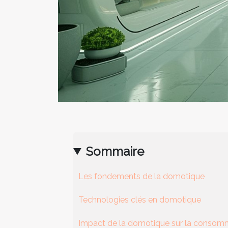
Sommaire
Les fondements de la domotique
Technologies clés en domotique
Impact de la domotique sur la consom