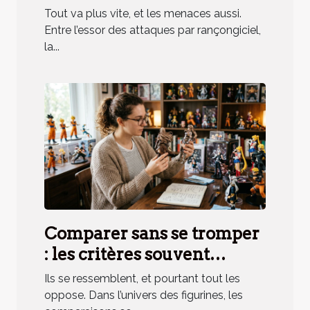
surveillance
Tout va plus vite, et les menaces aussi.
programmée ?
Entre l’essor des attaques par rançongiciel,
la...
Comparer sans se tromper
: les critères souvent
oubliés des amateurs de
Ils se ressemblent, et pourtant tout les
figurines
oppose. Dans l’univers des figurines, les