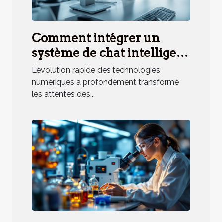
Comment intégrer un
système de chat intelligent
à votre stratégie de service
L’évolution rapide des technologies
client ?
numériques a profondément transformé
les attentes des...