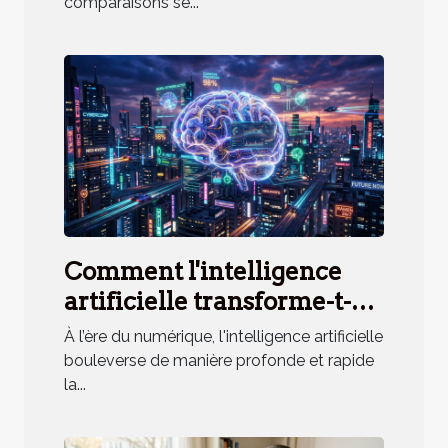
comparaisons se...
Comment l'intelligence
artificielle transforme-t-
elle l'accès à l'information
À l’ère du numérique, l'intelligence artificielle
?
bouleverse de manière profonde et rapide
la...