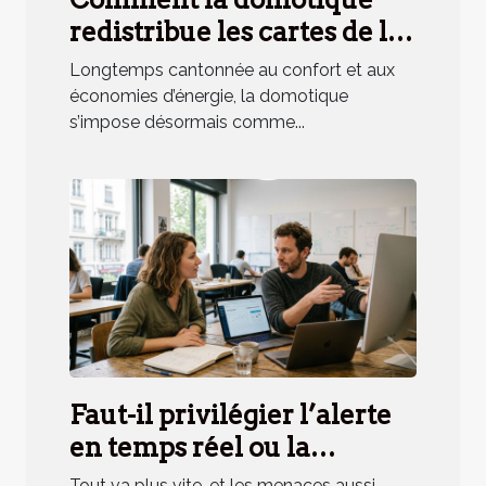
redistribue les cartes de la
sécurité résidentielle
Longtemps cantonnée au confort et aux
économies d’énergie, la domotique
s’impose désormais comme...
Faut-il privilégier l’alerte
en temps réel ou la
surveillance
Tout va plus vite, et les menaces aussi.