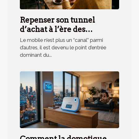
Repenser son tunnel
d’achat à l’ère des
applications mobiles
Le mobile n’est plus un “canal” parmi
d’autres, il est devenu le point d’entrée
dominant du...
Comment la domotique