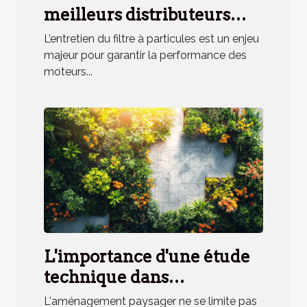
meilleurs distributeurs
d'additifs pour filtres à
L’entretien du filtre à particules est un enjeu
particules ?
majeur pour garantir la performance des
moteurs...
L'importance d'une étude
technique dans
l'aménagement paysager
L'aménagement paysager ne se limite pas