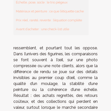
Échelle, pose, socle : le trio piégeux
Matériaux et peinture : ce que l’étiquette cache
Prix réel, rareté, revente : l’équation complète
Avant d’acheter : une check-list utile
ressemblent, et pourtant tout les oppose.
Dans l’univers des figurines, les comparaisons
se font souvent à l’œil, sur une photo
compressée ou une note clients, alors que la
différence de rendu se joue sur des détails
invisibles au premier coup d’œil, comme la
qualité d’un moulage, la stabilité d’une
peinture ou la cohérence d’une échelle.
Résultat : des achats regrettés, des retours
coûteux, et des collections qui perdent en
valeur, surtout lorsque le marché secondaire