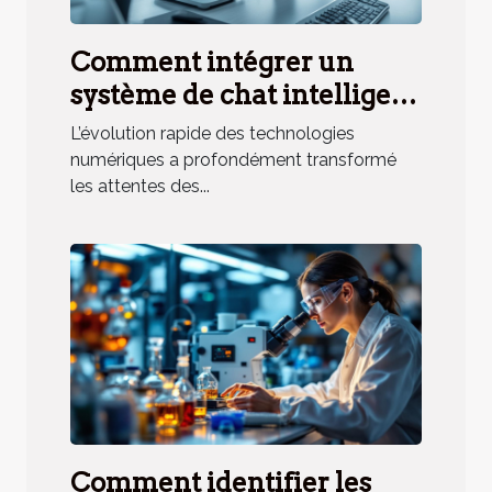
Comment intégrer un
système de chat intelligent
à votre stratégie de service
L’évolution rapide des technologies
client ?
numériques a profondément transformé
les attentes des...
Comment identifier les