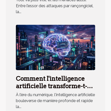
programmée ?
Entre l’essor des attaques par rançongiciel,
la...
Comment l'intelligence
artificielle transforme-t-
elle l'accès à l'information
À l’ère du numérique, l'intelligence artificielle
?
bouleverse de manière profonde et rapide
la...