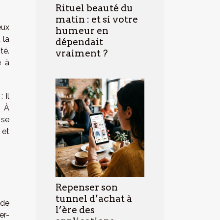
Rituel beauté du
matin : et si votre
eux
humeur en
 la
dépendait
té.
vraiment ?
e à
 il
. À
 se
 et
Repenser son
tunnel d’achat à
 de
l’ère des
er-