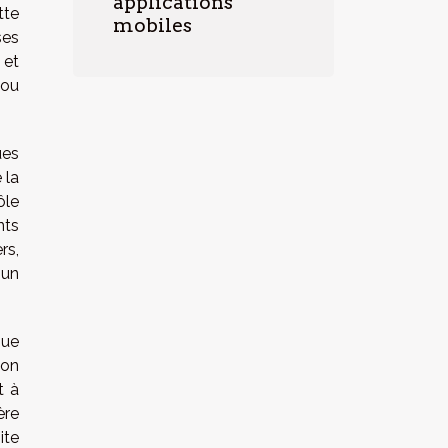
applications
tte
mobiles
ses
 et
 ou
ues
 la
ôle
nts
rs,
 un
que
ion
t à
ère
ite