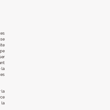
ces
sse
ite
upe
ser
ant
 la
ces
 la
rce
 la