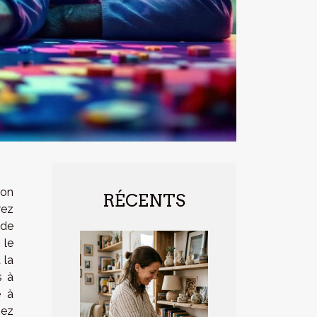
ion
RÉCENTS
rez
 de
 le
 la
s à
e à
nez