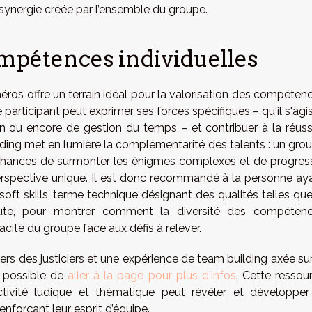
 synergie créée par l’ensemble du groupe.
ompétences individuelles
éros offre un terrain idéal pour la valorisation des compéten
 participant peut exprimer ses forces spécifiques – qu'il s'agi
ion ou encore de gestion du temps – et contribuer à la réuss
ilding met en lumière la complémentarité des talents : un gro
 chances de surmonter les énigmes complexes et de progres
rspective unique. Il est donc recommandé à la personne ay
es soft skills, terme technique désignant des qualités telles que
coute, pour montrer comment la diversité des compéten
cacité du groupe face aux défis à relever.
s des justiciers et une expérience de team building axée sur
t possible de
aller à la page pour plus d'infos
. Cette ressou
vité ludique et thématique peut révéler et développer
forçant leur esprit d’équipe.