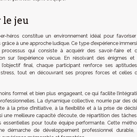
 le jeu
er-héros constitue un environnement idéal pour favoriser
râce à une approche ludique. Ce type d’expérience immers
un processus qui consiste à acquérir des savoir-faire et 
xion sur l’expérience vécue. En résolvant des énigmes et
l’objectif final, chaque participant renforce ses aptitude
stress, tout en découvrant ses propres forces et celles 
ins formel et bien plus engageant, ce qui facilite l’intégrat
ofessionnelles. La dynamique collective, nourrie par des dé
e à la prise d’initiative, à la flexibilité et à la prise de décis
i une meilleure capacité d’écoute, de répartition des tâches
essentielles pour toute équipe performante. Cette méth
s une démarche de développement professionnel durable,