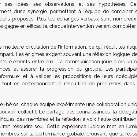
 ses idées, ses observations et ses hypothèses. Ce
ment d’une synergie, permettant à l’équipe de combiner 
s défis proposés. Plus les échanges verbaux sont nombreux
es gagne en efficacité, chaque intervention venant compléter
 meilleure circulation de l’information, ce qui réduit les risq
imparti. Les énigmes exigent souvent une réflexion logique, de
érents éléments entre eux ; la communication joue alors un r
ces et assurer la progression du groupe. Les participa
ormuler et à valider les propositions de leurs coéquipie
pe tout en perfectionnant la résolution de problèmes dans
er-héros, chaque équipe expérimente une collaboration uni
uvoir collectif. Le partage des connaissances, la délégat
iques des membres et la réflexion à voix haute contribuen
rait résoudre seul. Cette expérience ludique met en lumi
membres sur la performance globale, prouvant que la réuss