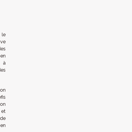
 le
ive
des
 en
s à
des
ion
fis
ion
 et
ode
 en