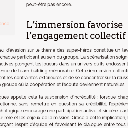
peut-être pas encore.
L’immersion favorise
ance
l’engagement collectif
eu d’évasion sur le thème des super-héros constitue un lev
chaque participant au sein du groupe. La scénarisation soign
ractives plongent les joueurs dans un univers où ils endossent
érience de team building mémorable. Cette immersion collect
les contraintes extérieures et de se concentrer sur la réuss
roupe où la coopération et l’écoute deviennent naturelles.
ques appelle cela la suspension d’incrédulité : lorsque cha
onnel sans remettre en question sa crédibilité, l’expérie
logique encourage une participation active et sincère, car 
r rôle et les enjeux de la mission. Grâce à cette implication, 
orçant l’esprit d’équipe et favorisant le dialogue entre tous 