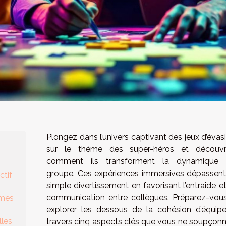
Plongez dans l’univers captivant des jeux d’évas
sur le thème des super-héros et découv
comment ils transforment la dynamique
groupe. Ces expériences immersives dépassent
ctif
simple divertissement en favorisant l’entraide et
communication entre collègues. Préparez-vou
èmes
explorer les dessous de la cohésion d’équip
lles
travers cinq aspects clés que vous ne soupçon