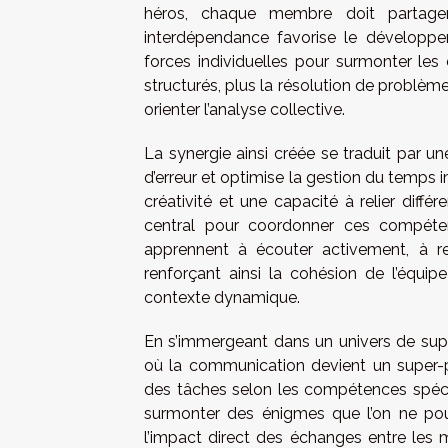
héros, chaque membre doit partager
interdépendance favorise le développe
forces individuelles pour surmonter le
structurés, plus la résolution de problèm
orienter l’analyse collective.
La synergie ainsi créée se traduit par une
d’erreur et optimise la gestion du temps 
créativité et une capacité à relier diff
central pour coordonner ces compéten
apprennent à écouter activement, à ref
renforçant ainsi la cohésion de l’équi
contexte dynamique.
En s’immergeant dans un univers de sup
où la communication devient un super-po
des tâches selon les compétences spécif
surmonter des énigmes que l’on ne pour
l’impact direct des échanges entre les 