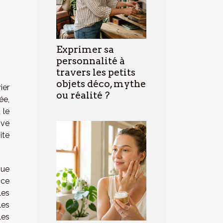
Exprimer sa
personnalité à
travers les petits
objets déco, mythe
ier
ou réalité ?
ée,
 le
ive
ite
que
nce
les
les
les