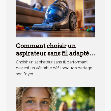
Comment choisir un
aspirateur sans fil adapté
aux besoins des ménages
Choisir un aspirateur sans fil performant
avec animaux ?
devient un véritable défi lorsqu’on partage
son foyer...