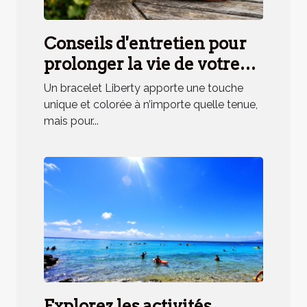
Conseils d'entretien pour
prolonger la vie de votre
bracelet Liberty
Un bracelet Liberty apporte une touche
unique et colorée à n’importe quelle tenue,
mais pour...
Explorez les activités