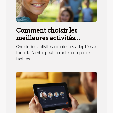
Comment choisir les
meilleures activités
extérieures pour toute la
Choisir des activités extérieures adaptées à
famille ?
toute la famille peut sembler complexe,
tant les...