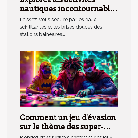
nautiques incontournables
en station balnéaire
Laissez-vous séduire par les eaux
méridionale
scintillantes et les brises douces des
stations balnéaires...
Comment un jeu d'évasion
sur le thème des super-
héros renforce la cohésion
Plongez dans l’univers captivant des jeux