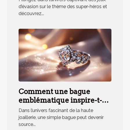
d'équipe ?
d’évasion sur le thème des super-héros et
découvrez...
Comment une bague
emblématique inspire-t-
elle un parfum unique ?
Dans l’univers fascinant de la haute
joaillerie, une simple bague peut devenir
source...