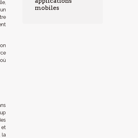
applications
le,
mobiles
 un
tre
ent
lon
rce
 où
ans
tup
des
 et
 la