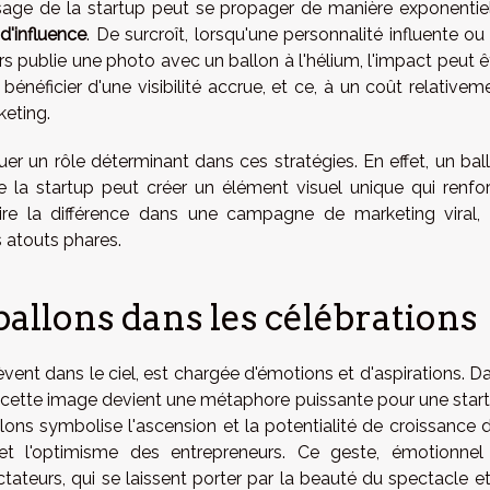
ge de la startup peut se propager de manière exponentiel
d'influence
. De surcroît, lorsqu'une personnalité influente ou
rs publie une photo avec un ballon à l'hélium, l'impact peut ê
bénéficier d'une visibilité accrue, et ce, à un coût relativem
keting.
r un rôle déterminant dans ces stratégies. En effet, un bal
 la startup peut créer un élément visuel unique qui renfo
aire la différence dans une campagne de marketing viral,
es atouts phares.
allons dans les célébrations
èvent dans le ciel, est chargée d'émotions et d'aspirations. D
, cette image devient une métaphore puissante pour une star
ons symbolise l'ascension et la potentialité de croissance 
n et l'optimisme des entrepreneurs. Ce geste, émotionnel
teurs, qui se laissent porter par la beauté du spectacle et