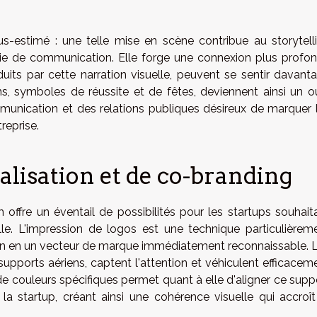
ous-estimé : une telle mise en scène contribue au storytell
gie de communication. Elle forge une connexion plus profo
duits par cette narration visuelle, peuvent se sentir davant
ons, symboles de réussite et de fêtes, deviennent ainsi un ou
mmunication et des relations publiques désireux de marquer 
reprise.
lisation et de co-branding
 offre un éventail de possibilités pour les startups souhait
uelle. L'impression de logos est une technique particulièrem
llon en un vecteur de marque immédiatement reconnaissable. 
supports aériens, captent l'attention et véhiculent efficacem
de couleurs spécifiques permet quant à elle d'aligner ce supp
a startup, créant ainsi une cohérence visuelle qui accroît