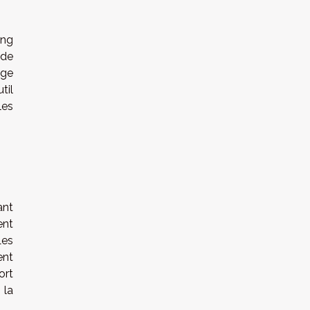
ing
nde
age
til
les
ant
ent
Les
ent
ort
 la