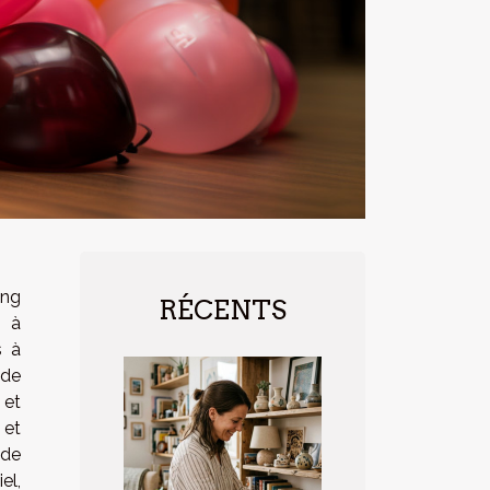
ing
RÉCENTS
s à
s à
nde
 et
 et
 de
el,