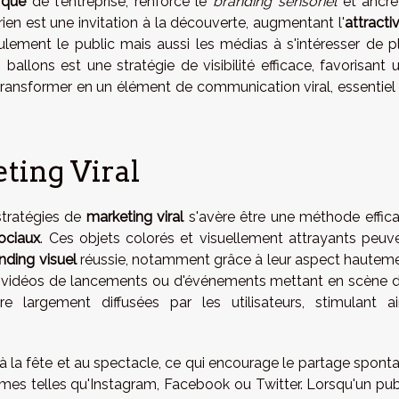
rque
de l'entreprise, renforce le
branding sensoriel
et ancre
rien est une invitation à la découverte, augmentant l'
attractiv
ement le public mais aussi les médias à s'intéresser de p
allons est une stratégie de visibilité efficace, favorisant 
 transformer en un élément de communication viral, essentiel
ting Viral
stratégies de
marketing viral
s'avère être une méthode effic
ociaux
. Ces objets colorés et visuellement attrayants peuv
nding visuel
réussie, notamment grâce à leur aspect hautem
et vidéos de lancements ou d'événements mettant en scène 
e largement diffusées par les utilisateurs, stimulant ai
à la fête et au spectacle, ce qui encourage le partage spont
mes telles qu'Instagram, Facebook ou Twitter. Lorsqu'un pub