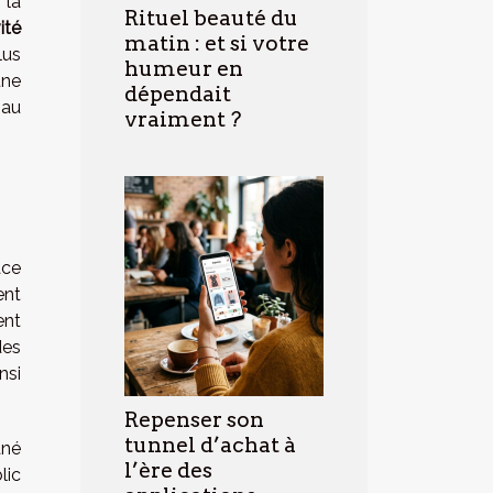
 la
Rituel beauté du
ité
matin : et si votre
lus
humeur en
une
dépendait
 au
vraiment ?
ace
ent
ent
des
nsi
Repenser son
tunnel d’achat à
ané
l’ère des
lic