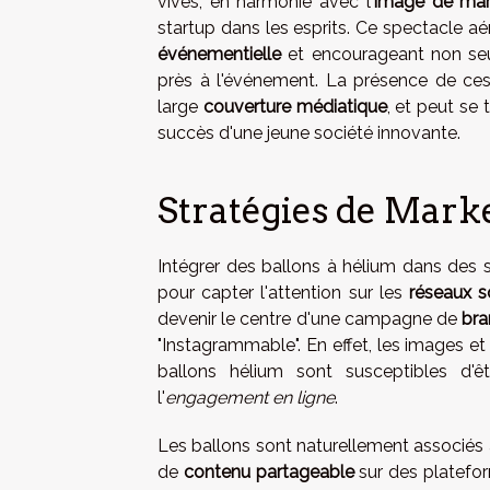
vives, en harmonie avec l'
image de ma
startup dans les esprits. Ce spectacle aé
événementielle
et encourageant non seul
près à l'événement. La présence de ces b
large
couverture médiatique
, et peut se
succès d'une jeune société innovante.
Stratégies de Marke
Intégrer des ballons à hélium dans des 
pour capter l'attention sur les
réseaux s
devenir le centre d'une campagne de
bra
"Instagrammable". En effet, les images 
ballons hélium sont susceptibles d'êtr
l'
engagement en ligne
.
Les ballons sont naturellement associés 
de
contenu partageable
sur des platefor