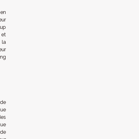
 en
eur
tup
 et
 la
eur
ing
 de
que
des
que
 de