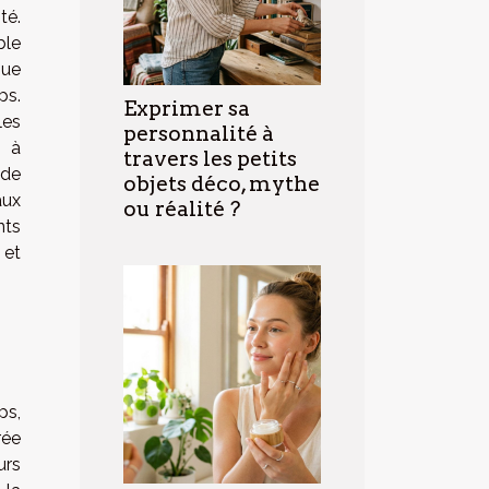
té.
ble
que
ps.
Exprimer sa
les
personnalité à
s à
travers les petits
 de
objets déco, mythe
aux
ou réalité ?
nts
 et
ps,
rée
urs