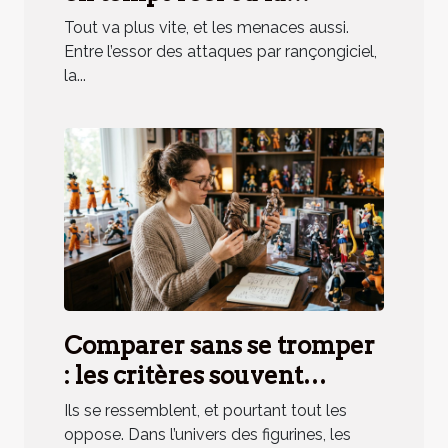
surveillance
Tout va plus vite, et les menaces aussi.
programmée ?
Entre l’essor des attaques par rançongiciel,
la...
Comparer sans se tromper
: les critères souvent
oubliés des amateurs de
Ils se ressemblent, et pourtant tout les
figurines
oppose. Dans l’univers des figurines, les