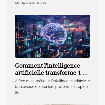
comparaisons se...
Comment l'intelligence
artificielle transforme-t-
elle l'accès à l'information
À l’ère du numérique, l'intelligence artificielle
?
bouleverse de manière profonde et rapide
la...