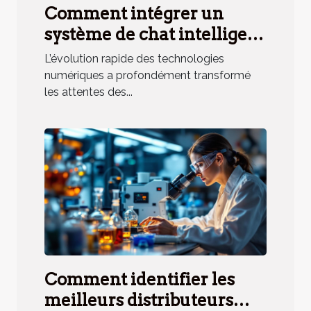
Comment intégrer un
système de chat intelligent
à votre stratégie de service
L’évolution rapide des technologies
client ?
numériques a profondément transformé
les attentes des...
Comment identifier les
meilleurs distributeurs