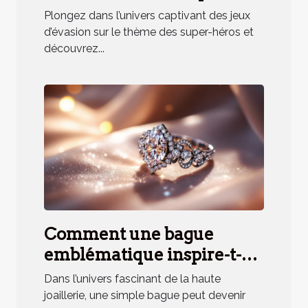
héros renforce la cohésion
Plongez dans l’univers captivant des jeux
d'équipe ?
d’évasion sur le thème des super-héros et
découvrez...
Comment une bague
emblématique inspire-t-
elle un parfum unique ?
Dans l’univers fascinant de la haute
joaillerie, une simple bague peut devenir