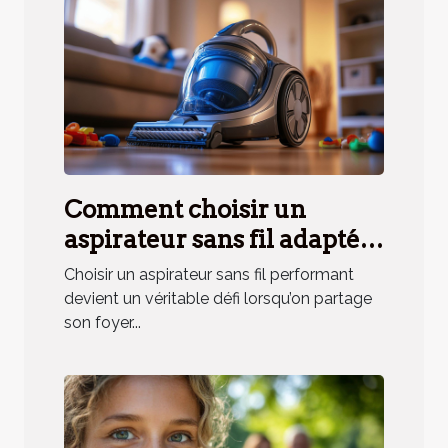
Comment choisir un
aspirateur sans fil adapté
aux besoins des ménages
Choisir un aspirateur sans fil performant
avec animaux ?
devient un véritable défi lorsqu’on partage
son foyer...