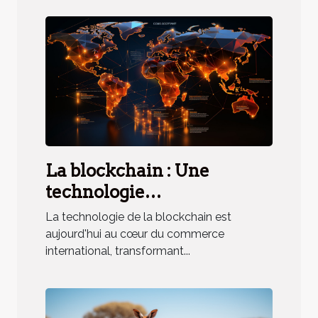
La blockchain : Une
technologie
révolutionnaire pour le
La technologie de la blockchain est
commerce international
aujourd'hui au cœur du commerce
international, transformant...