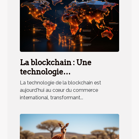
La blockchain : Une
technologie
révolutionnaire pour le
La technologie de la blockchain est
commerce international
aujourd'hui au cœur du commerce
international, transformant...