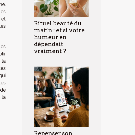
ne.
les
 et
Rituel beauté du
les
matin : et si votre
humeur en
dépendait
les
vraiment ?
lir
 la
ces
qui
des
 de
 la
Repenser son