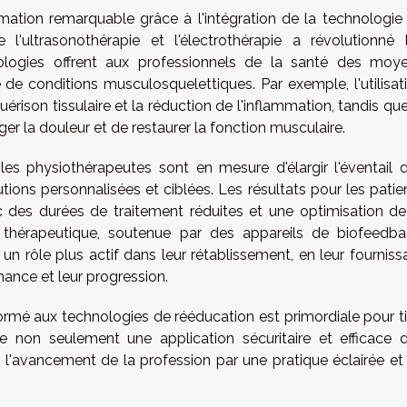
ation remarquable grâce à l'intégration de la technologie
 l'ultrasonothérapie et l'électrothérapie a révolutionné 
ologies offrent aux professionnels de la santé des moy
de conditions musculosquelettiques. Par exemple, l'utilisat
uérison tissulaire et la réduction de l'inflammation, tandis que
er la douleur et de restaurer la fonction musculaire.
es physiothérapeutes sont en mesure d'élargir l'éventail 
tions personnalisées et ciblées. Les résultats pour les patie
 des durées de traitement réduites et une optimisation de
on thérapeutique, soutenue par des appareils de biofeedba
n rôle plus actif dans leur rétablissement, en leur fourniss
mance et leur progression.
formé aux technologies de rééducation est primordiale pour ti
re non seulement une application sécuritaire et efficace 
 l'avancement de la profession par une pratique éclairée et