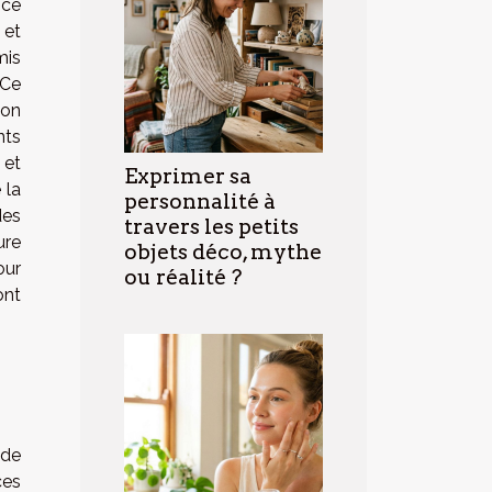
nce
 et
mis
 Ce
ion
nts
 et
Exprimer sa
 la
personnalité à
des
travers les petits
ure
objets déco, mythe
our
ou réalité ?
ont
 de
ces