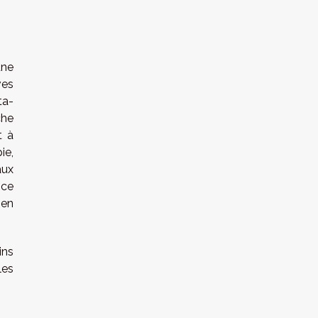
une
ves
ta-
che
t à
ie,
aux
nce
 en
ins
les