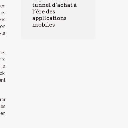
tunnel d’achat à
 en
l’ère des
les
applications
ens
mobiles
ion
 la
des
nts
 la
ck,
ant
rer
des
 en