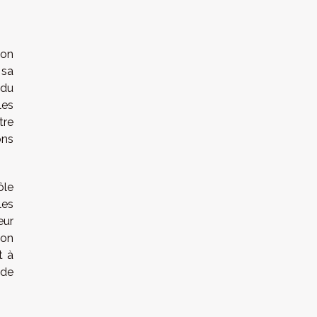
ion
 sa
 du
les
tre
ons
ôle
les
eur
ion
t à
 de