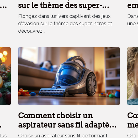
es
sur le thème des super-
em
héros renforce la cohésion
el
Plongez dans l’univers captivant des jeux
Dans 
d'équipe ?
d’évasion sur le thème des super-héros et
une 
découvrez...
Comment choisir un
Co
aspirateur sans fil adapté
mei
aux besoins des ménages
ext
plus
Choisir un aspirateur sans fil performant
Choi