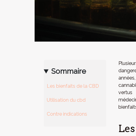
Plusie
Sommaire
dangere
années,
cannabi
Les bienfaits de la CBD
vertus
médecin
Utilisation du cbd
bienfait
Contre indications
Les