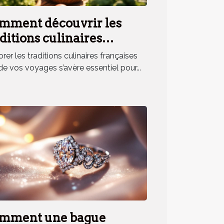
mment découvrir les
ditions culinaires
nçaises lors de vos
rer les traditions culinaires françaises
yages ?
de vos voyages s’avère essentiel pour...
mment une bague