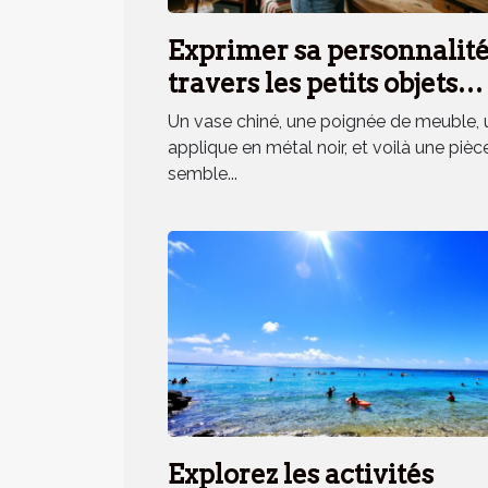
Exprimer sa personnalité
travers les petits objets
déco, mythe ou réalité ?
Un vase chiné, une poignée de meuble, 
applique en métal noir, et voilà une pièc
semble...
Explorez les activités