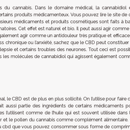
s du cannabis. Dans le domaine médical, la cannabidiol 
 certains produits médicamenteux. Vous pouvez
lire le site
de 
Plusieurs médicaments et produits cosmétiques sont faits à b
toires. Cet effet est naturel et bio. Il peut aussi agir comme
lement agir comme un antidouleur très pratique et efficace.
ress chronique ou l’anxiété, sachez que le CBD peut constituer
’épilepsie et certains troubles des neurones. Tout ceci est possi
s les molécules de cannabidiol qui agissent également co
, le CBD est de plus en plus sollicité. On l’utilise pour faire 
ait aussi partie des ingrédients de certains médicaments p
es l’utilisent comme de l’huile qui est souvent utilisée dans 
fleur et le pollen du cannabis comme complément alimentaire.
ste du cbd que vous pouvez consommer sous forme de compri