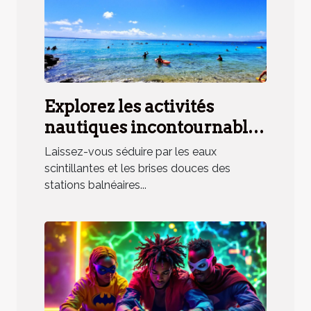
Explorez les activités
nautiques incontournables
en station balnéaire
Laissez-vous séduire par les eaux
méridionale
scintillantes et les brises douces des
stations balnéaires...