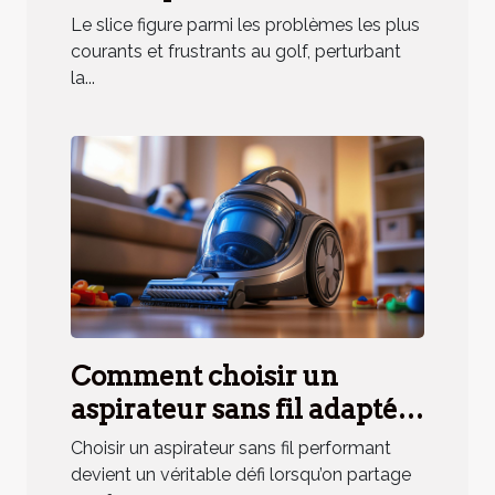
pratiques
Le slice figure parmi les problèmes les plus
courants et frustrants au golf, perturbant
la...
Comment choisir un
aspirateur sans fil adapté
aux besoins des ménages
Choisir un aspirateur sans fil performant
avec animaux ?
devient un véritable défi lorsqu’on partage