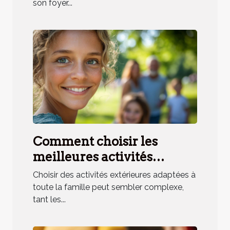
son foyer...
Comment choisir les
meilleures activités
extérieures pour toute la
Choisir des activités extérieures adaptées à
famille ?
toute la famille peut sembler complexe,
tant les...