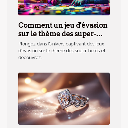
Comment un jeu d'évasion
sur le thème des super-
héros renforce la cohésion
Plongez dans l’univers captivant des jeux
d'équipe ?
d’évasion sur le thème des super-héros et
découvrez...