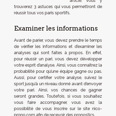
article. Vous y
trouverez 3 astuces qui vous permettront de
réussir tous vos paris sportifs.
Examiner les informations
Avant de parier, vous devez prendre le temps
de vérifier les informations et d’examiner les
analyses qui sont faites à propos. En effet,
pour réussir un pari, vous devez développer
votre esprit d’analyse. Ainsi, vous connaîtrez la
probabilité pour qu’une équipe gagne ou pas.
Aussi, pour certifier votre analyse, suivez le
sport jusqu’à un niveau donné avant d’envoyer
votre pari. Ainsi, vos chances de gagner
seront grandes. Toutefois, si vous souhaitez
vous faire accompagner, vous avez la
possibilité de vous inscrire sur le site
nico-
prono.com
afin de recevoir des pronostics.