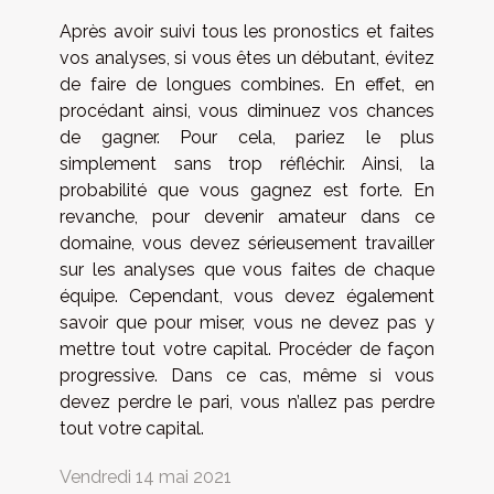
Après avoir suivi tous les pronostics et faites
vos analyses, si vous êtes un débutant, évitez
de faire de longues combines. En effet, en
procédant ainsi, vous diminuez vos chances
de gagner. Pour cela, pariez le plus
simplement sans trop réfléchir. Ainsi, la
probabilité que vous gagnez est forte. En
revanche, pour devenir amateur dans ce
domaine, vous devez sérieusement travailler
sur les analyses que vous faites de chaque
équipe. Cependant, vous devez également
savoir que pour miser, vous ne devez pas y
mettre tout votre capital. Procéder de façon
progressive. Dans ce cas, même si vous
devez perdre le pari, vous n’allez pas perdre
tout votre capital.
Vendredi 14 mai 2021