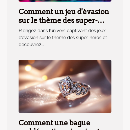
Comment un jeu d'évasion
sur le thème des super-
héros renforce la cohésion
Plongez dans l’univers captivant des jeux
d'équipe ?
d’évasion sur le thème des super-héros et
découvrez...
Comment une bague