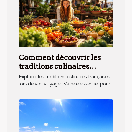
Comment découvrir les
traditions culinaires
françaises lors de vos
Explorer les traditions culinaires françaises
voyages ?
lors de vos voyages s’avère essentiel pour...