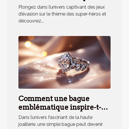
héros renforce la cohésion
Plongez dans l’univers captivant des jeux
d'équipe ?
d’évasion sur le thème des super-héros et
découvrez...
Comment une bague
emblématique inspire-t-
elle un parfum unique ?
Dans l’univers fascinant de la haute
joaillerie, une simple bague peut devenir