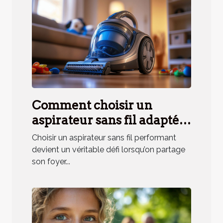
Comment choisir un
aspirateur sans fil adapté
aux besoins des ménages
Choisir un aspirateur sans fil performant
avec animaux ?
devient un véritable défi lorsqu’on partage
son foyer...