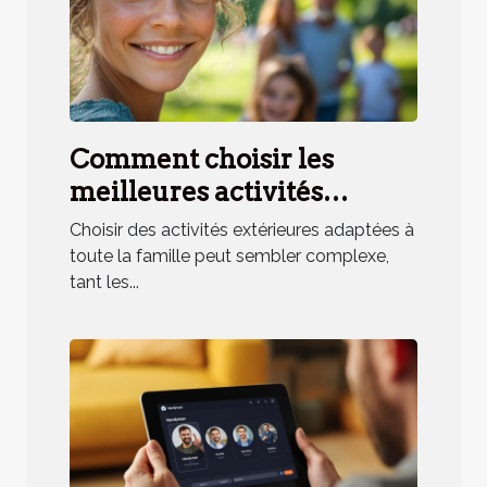
Comment choisir les
meilleures activités
extérieures pour toute la
Choisir des activités extérieures adaptées à
famille ?
toute la famille peut sembler complexe,
tant les...