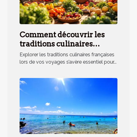
Comment découvrir les
traditions culinaires
françaises lors de vos
Explorer les traditions culinaires françaises
voyages ?
lors de vos voyages s’avère essentiel pour...