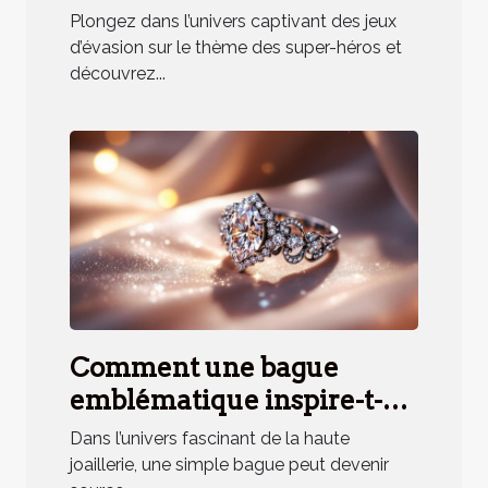
héros renforce la cohésion
Plongez dans l’univers captivant des jeux
d'équipe ?
d’évasion sur le thème des super-héros et
découvrez...
Comment une bague
emblématique inspire-t-
elle un parfum unique ?
Dans l’univers fascinant de la haute
joaillerie, une simple bague peut devenir