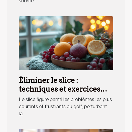
source...
Éliminer le slice :
techniques et exercices
pratiques
Le slice figure parmi les problèmes les plus
courants et frustrants au golf, perturbant
la...