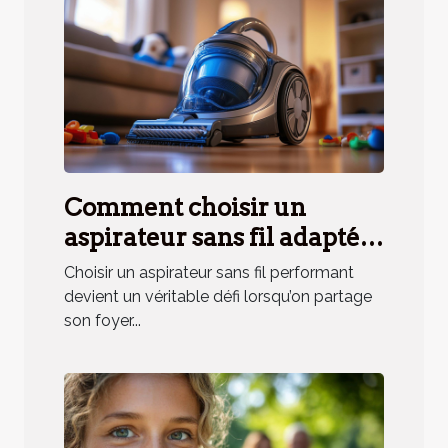
Comment choisir un
aspirateur sans fil adapté
aux besoins des ménages
Choisir un aspirateur sans fil performant
avec animaux ?
devient un véritable défi lorsqu’on partage
son foyer...