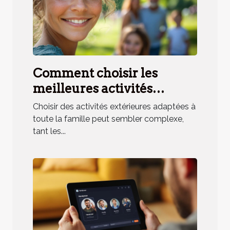
Comment choisir les
meilleures activités
extérieures pour toute la
Choisir des activités extérieures adaptées à
famille ?
toute la famille peut sembler complexe,
tant les...