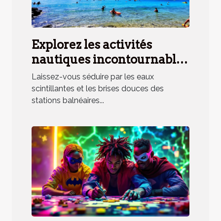
Explorez les activités
nautiques incontournables
en station balnéaire
Laissez-vous séduire par les eaux
méridionale
scintillantes et les brises douces des
stations balnéaires...