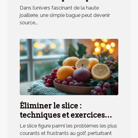
elle un parfum unique ?
Dans l’univers fascinant de la haute
joaillerie, une simple bague peut devenir
source...
Éliminer le slice :
techniques et exercices
pratiques
Le slice figure parmi les problèmes les plus
courants et frustrants au golf, perturbant