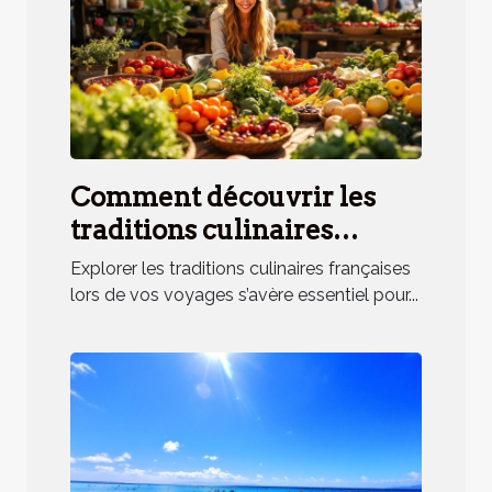
Comment découvrir les
traditions culinaires
françaises lors de vos
Explorer les traditions culinaires françaises
voyages ?
lors de vos voyages s’avère essentiel pour...