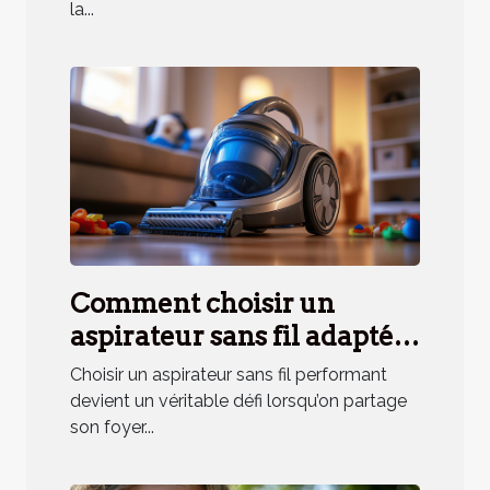
la...
Comment choisir un
aspirateur sans fil adapté
aux besoins des ménages
Choisir un aspirateur sans fil performant
avec animaux ?
devient un véritable défi lorsqu’on partage
son foyer...