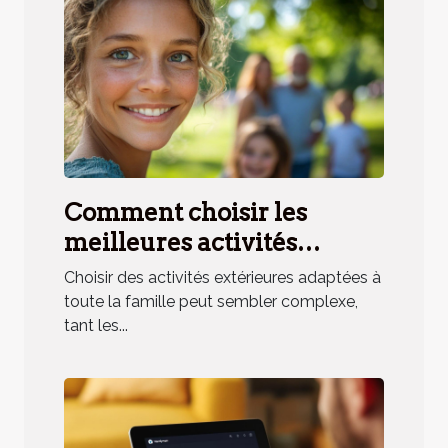
Comment choisir les
meilleures activités
extérieures pour toute la
Choisir des activités extérieures adaptées à
famille ?
toute la famille peut sembler complexe,
tant les...