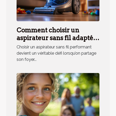
Comment choisir un
aspirateur sans fil adapté
aux besoins des ménages
Choisir un aspirateur sans fil performant
avec animaux ?
devient un véritable défi lorsqu’on partage
son foyer...