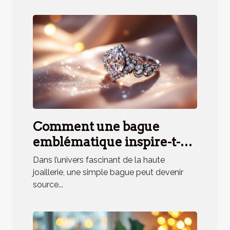
Comment une bague
emblématique inspire-t-
elle un parfum unique ?
Dans l’univers fascinant de la haute
joaillerie, une simple bague peut devenir
source...