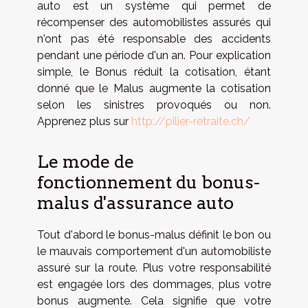
auto est un système qui permet de
récompenser des automobilistes assurés qui
n'ont pas été responsable des accidents
pendant une période d'un an. Pour explication
simple, le Bonus réduit la cotisation, étant
donné que le Malus augmente la cotisation
selon les sinistres provoqués ou non.
Apprenez plus sur
http://pilier-retraite.ch/
Le mode de
fonctionnement du bonus-
malus d'assurance auto
Tout d'abord le bonus-malus définit le bon ou
le mauvais comportement d'un automobiliste
assuré sur la route. Plus votre responsabilité
est engagée lors des dommages, plus votre
bonus augmente. Cela signifie que votre