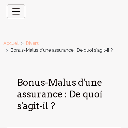
Accueil
Divers
Bonus-Malus d'une assurance : De quoi s'agit-il ?
Bonus-Malus d'une
assurance : De quoi
s'agit-il ?