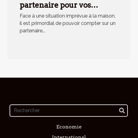
partenaire pour vos
urgences domestiques ?
Face à une situation imprévue à la maison,
il est primordial de pouvoir compter sur un
partenaire...
Economie
International