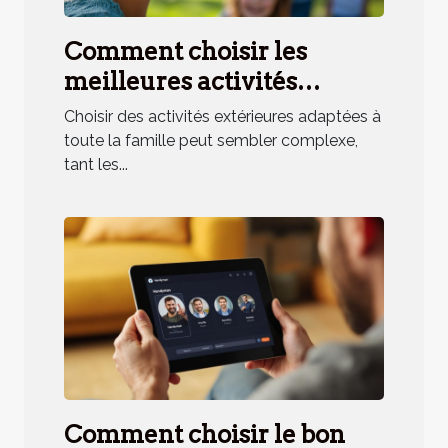
Comment choisir les
meilleures activités
extérieures pour toute la
Choisir des activités extérieures adaptées à
famille ?
toute la famille peut sembler complexe,
tant les...
Comment choisir le bon