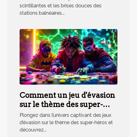
méridionale
scintillantes et les brises douces des
stations balnéaires...
Comment un jeu d'évasion
sur le thème des super-
héros renforce la cohésion
Plongez dans l’univers captivant des jeux
d'équipe ?
d’évasion sur le thème des super-héros et
découvrez...