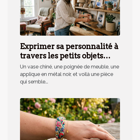
Exprimer sa personnalité à
travers les petits objets
déco, mythe ou réalité ?
Un vase chiné, une poignée de meuble, une
applique en métal noir, et voilà une pièce
qui semble...