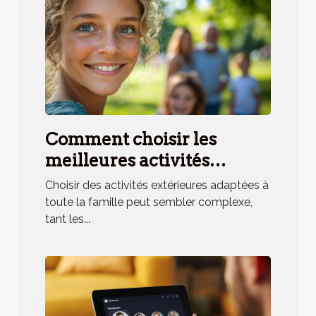
Comment choisir les
meilleures activités
extérieures pour toute la
Choisir des activités extérieures adaptées à
famille ?
toute la famille peut sembler complexe,
tant les...