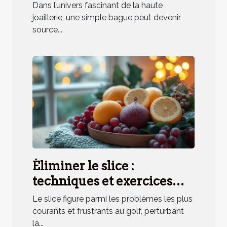
elle un parfum unique ?
Dans l’univers fascinant de la haute
joaillerie, une simple bague peut devenir
source...
Éliminer le slice :
techniques et exercices
pratiques
Le slice figure parmi les problèmes les plus
courants et frustrants au golf, perturbant
la...