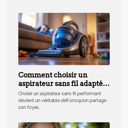
Comment choisir un
aspirateur sans fil adapté
aux besoins des ménages
Choisir un aspirateur sans fil performant
avec animaux ?
devient un véritable défi lorsqu’on partage
son foyer...