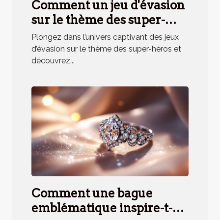
Comment un jeu d'évasion
sur le thème des super-
héros renforce la cohésion
Plongez dans l’univers captivant des jeux
d'équipe ?
d’évasion sur le thème des super-héros et
découvrez...
Comment une bague
emblématique inspire-t-