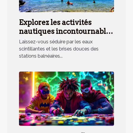
Explorez les activités
nautiques incontournables
en station balnéaire
Laissez-vous séduire par les eaux
méridionale
scintillantes et les brises douces des
stations balnéaires...