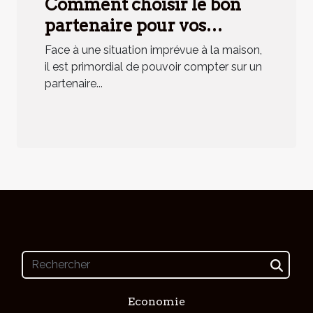
Comment choisir le bon
partenaire pour vos
urgences domestiques ?
Face à une situation imprévue à la maison,
il est primordial de pouvoir compter sur un
partenaire...
Economie