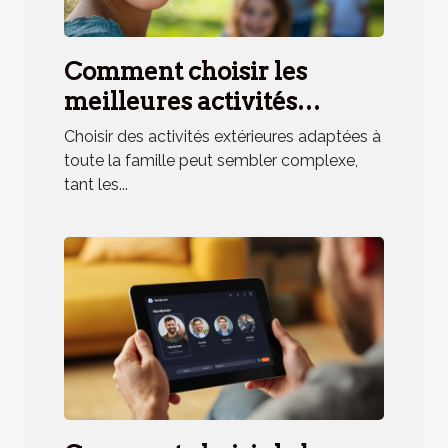
Comment choisir les
meilleures activités
extérieures pour toute la
Choisir des activités extérieures adaptées à
famille ?
toute la famille peut sembler complexe,
tant les...