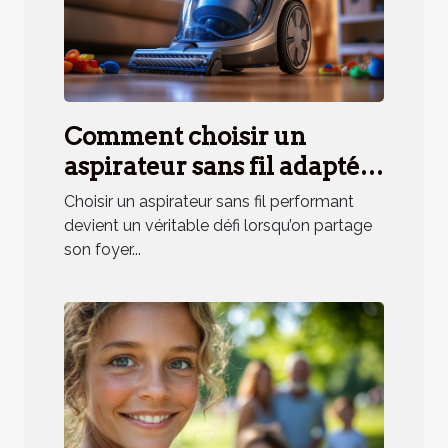
Comment choisir un
aspirateur sans fil adapté
aux besoins des ménages
Choisir un aspirateur sans fil performant
avec animaux ?
devient un véritable défi lorsqu’on partage
son foyer...