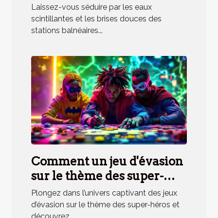
en station balnéaire
Laissez-vous séduire par les eaux
méridionale
scintillantes et les brises douces des
stations balnéaires...
Comment un jeu d'évasion
sur le thème des super-
héros renforce la cohésion
Plongez dans l’univers captivant des jeux
d'équipe ?
d’évasion sur le thème des super-héros et
découvrez...