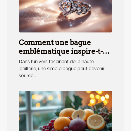
Comment une bague
emblématique inspire-t-
elle un parfum unique ?
Dans l’univers fascinant de la haute
joaillerie, une simple bague peut devenir
source...