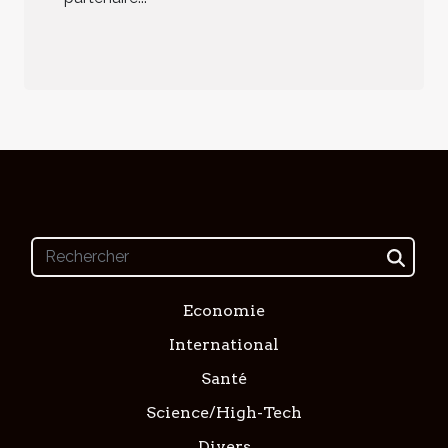
Economie
International
Santé
Science/High-Tech
Divers