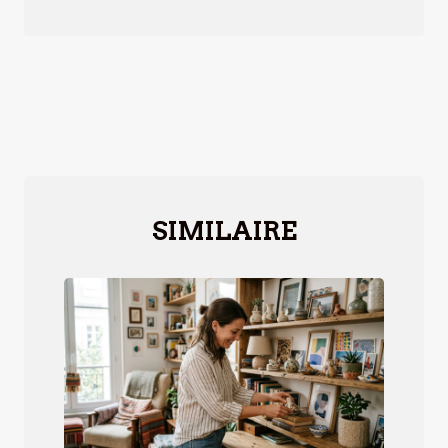
SIMILAIRE