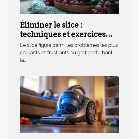
Éliminer le slice :
techniques et exercices
pratiques
Le slice figure parmi les problèmes les plus
courants et frustrants au golf, perturbant
la...