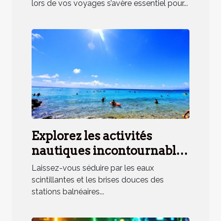
voyages ?
lors de vos voyages s’avère essentiel pour...
Explorez les activités
nautiques incontournables
en station balnéaire
Laissez-vous séduire par les eaux
méridionale
scintillantes et les brises douces des
stations balnéaires...