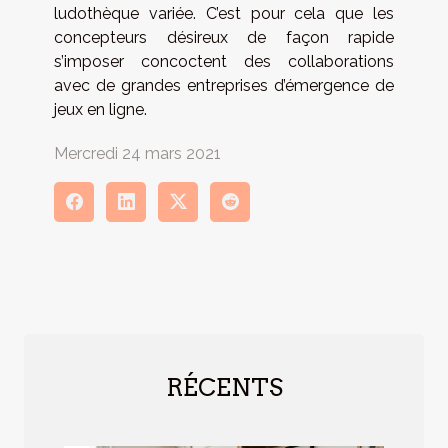
ludothèque variée. C’est pour cela que les
concepteurs désireux de façon rapide
s’imposer concoctent des collaborations
avec de grandes entreprises d’émergence de
jeux en ligne.
Mercredi 24 mars 2021
RÉCENTS