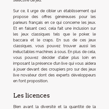
sélective de jeu.
Sur ce, il urge de cibler un établissement qui
propose des offres généreuses pour les
parieurs français en ce qui concerne les jeux.
Et en faisant ceci, cela fait une inclusion sur
les jeux classiques tels que le poker, le
baccara et le craps. En sus de ces jeux
classiques, vous pouvez trouver aussi les
inéluctables machines à sous. En plus de cela,
vous pouvez décider d'aller plus loin en
imposant la présence d’un live qui vous aidera
à jouer devant des croupiers pro sur des jeux
live novateur dont des experts développeurs
en font proposition.
Les licences
Bien avant la diversité et la quantité de la