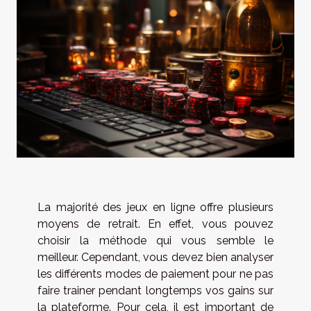
La majorité des jeux en ligne offre plusieurs
moyens de retrait. En effet, vous pouvez
choisir la méthode qui vous semble le
meilleur. Cependant, vous devez bien analyser
les différents modes de paiement pour ne pas
faire trainer pendant longtemps vos gains sur
la plateforme. Pour cela, il est important de