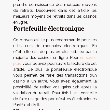
prendre connaissance des meilleurs moyens
de retraits. Découvrez dans cet article, les
meilleurs moyens de retraits dans les casinos
en ligne.
Portefeuille électronique
Ce moyen est le plus recommandé pour les
utilisateurs de monnaies électroniques. En
effet, elle est de plus en plus utilisée par la
majorité des casinos en ligne. Pour
en savoir
plus
, vous pouvez poursuivre la lecture de cet
article. De plus, le portefeuille électronique
vous permet de faire des transactions d’un
casino à un autre. Vous avez également la
possibilité de retirer vos gains 12h après la
validation du retrait. Pour finir, il est conseillé
de faire usage des portefeuilles électroniques
PayPal et skrill.