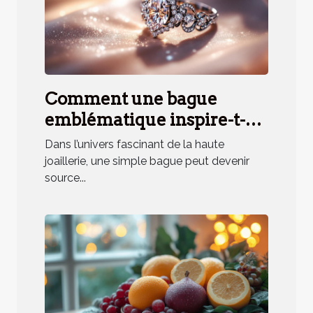
Comment une bague
emblématique inspire-t-
elle un parfum unique ?
Dans l’univers fascinant de la haute
joaillerie, une simple bague peut devenir
source...