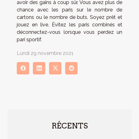
avoir des gains à coup sûr. Vous avez plus de
chance avec les paris sur le nombre de
cartons ou le nombre de buts. Soyez prêt et
jouez en live. Évitez les paris combinés et
déconnectez-vous lorsque vous perdez un
pari sportif.
Lundi 29 novembre 2021
RÉCENTS