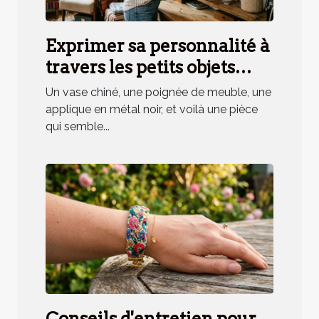
Exprimer sa personnalité à
travers les petits objets
déco, mythe ou réalité ?
Un vase chiné, une poignée de meuble, une
applique en métal noir, et voilà une pièce
qui semble...
Conseils d'entretien pour