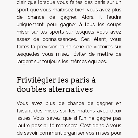
clair que lorsque vous faites des paris sur un
sport que vous maîtrisez bien, vous avez plus
de chance de gagner. Alors, il faudra
uniquement pour gagner à tous les coups
miser sur les sports sur lesquels vous avez
assez de connaissances. Ceci étant, vous
faites la prévision d’une série de victoires sur
lesquelles vous misez. Éviter de mettre de
l’argent sur toujours les mêmes équipes.
Privilégier les paris à
doubles alternatives
Vous avez plus de chance de gagner en
faisant des mises sur les matchs avec deux
issues. Vous savez que si l’un ne gagne pas
l’autre possibilité marchera. C’est donc à vous
de savoir comment organiser vos mises pour