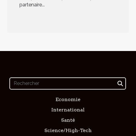
partenaire...
Economie
International
Santé
Science/High-Tech