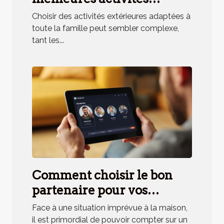
extérieures pour toute la
Choisir des activités extérieures adaptées à
famille ?
toute la famille peut sembler complexe,
tant les...
Comment choisir le bon
partenaire pour vos
urgences domestiques ?
Face à une situation imprévue à la maison,
il est primordial de pouvoir compter sur un