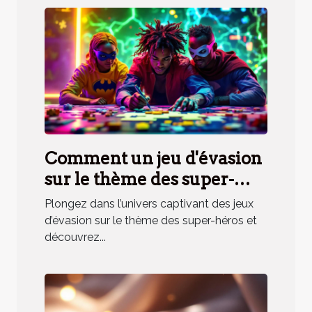
Comment un jeu d'évasion
sur le thème des super-
héros renforce la cohésion
Plongez dans l’univers captivant des jeux
d'équipe ?
d’évasion sur le thème des super-héros et
découvrez...