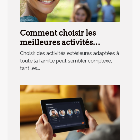
Comment choisir les
meilleures activités
extérieures pour toute la
Choisir des activités extérieures adaptées à
famille ?
toute la famille peut sembler complexe,
tant les...