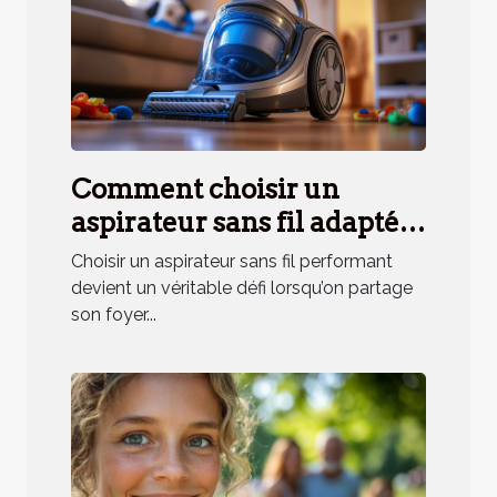
Comment choisir un
aspirateur sans fil adapté
aux besoins des ménages
Choisir un aspirateur sans fil performant
avec animaux ?
devient un véritable défi lorsqu’on partage
son foyer...