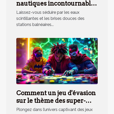
nautiques incontournables
en station balnéaire
Laissez-vous séduire par les eaux
méridionale
scintillantes et les brises douces des
stations balnéaires...
Comment un jeu d'évasion
sur le thème des super-
héros renforce la cohésion
Plongez dans l’univers captivant des jeux