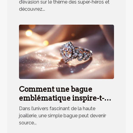
d'équipe ?
d’évasion sur le thème des super-héros et
découvrez...
Comment une bague
emblématique inspire-t-
elle un parfum unique ?
Dans l’univers fascinant de la haute
joaillerie, une simple bague peut devenir
source...