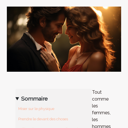
Tout
Sommaire
comme
les
Miser sur le physique
femmes,
Prendre le devant des choses
les
hommes