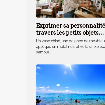
Exprimer sa personnalité
travers les petits objets
déco, mythe ou réalité ?
Un vase chiné, une poignée de meuble, 
applique en métal noir, et voilà une pièc
semble...