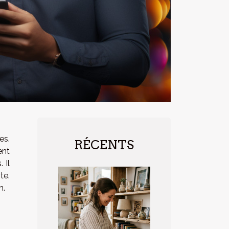
es.
RÉCENTS
ent
 Il
te.
m.