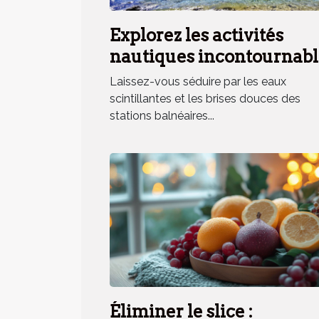
Explorez les activités
nautiques incontournabl
en station balnéaire
Laissez-vous séduire par les eaux
méridionale
scintillantes et les brises douces des
stations balnéaires...
Éliminer le slice :