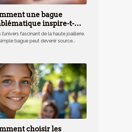
mment une bague
blématique inspire-t-
le un parfum unique ?
l’univers fascinant de la haute joaillerie,
simple bague peut devenir source...
mment choisir les