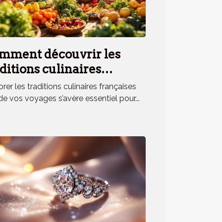
mment découvrir les
ditions culinaires
nçaises lors de vos
rer les traditions culinaires françaises
yages ?
de vos voyages s’avère essentiel pour...