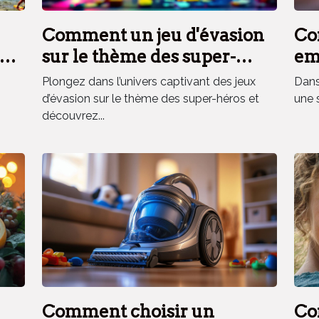
Comment un jeu d'évasion
Co
es
sur le thème des super-
em
héros renforce la cohésion
el
Plongez dans l’univers captivant des jeux
Dans 
d'équipe ?
d’évasion sur le thème des super-héros et
une 
découvrez...
Comment choisir un
Co