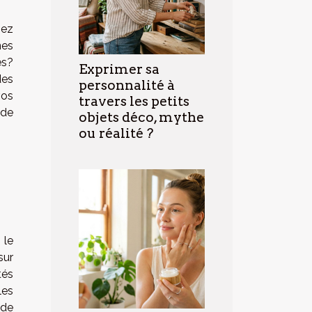
nez
nes
es?
Exprimer sa
des
personnalité à
vos
travers les petits
 de
objets déco, mythe
ou réalité ?
 le
sur
tés
les
 de