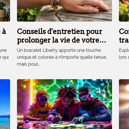
 à
Conseils d'entretien pour
Co
prolonger la vie de votre
tra
bracelet Liberty
fra
une
Un bracelet Liberty apporte une touche
Explo
vo
e qui
unique et colorée à n’importe quelle tenue,
lors 
mais pour...