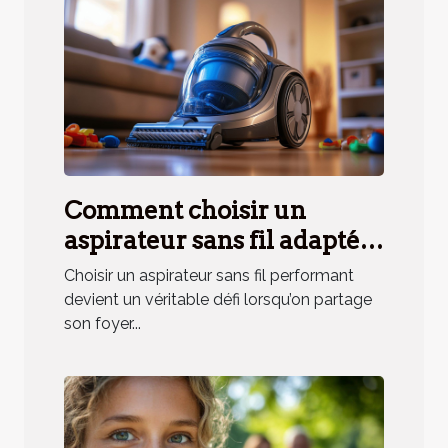
Comment choisir un
aspirateur sans fil adapté
aux besoins des ménages
Choisir un aspirateur sans fil performant
avec animaux ?
devient un véritable défi lorsqu’on partage
son foyer...