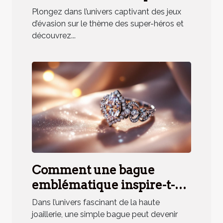
héros renforce la cohésion
Plongez dans l’univers captivant des jeux
d'équipe ?
d’évasion sur le thème des super-héros et
découvrez...
Comment une bague
emblématique inspire-t-
elle un parfum unique ?
Dans l’univers fascinant de la haute
joaillerie, une simple bague peut devenir