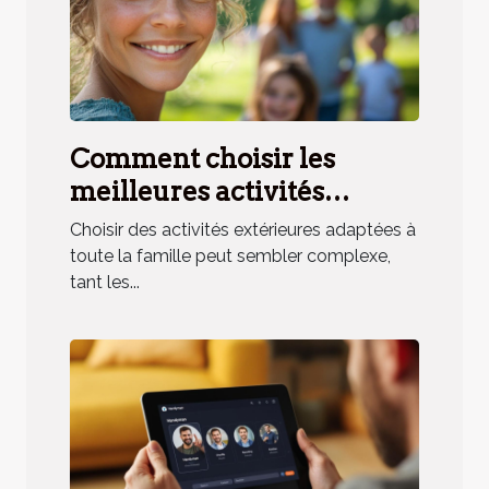
Comment choisir les
meilleures activités
extérieures pour toute la
Choisir des activités extérieures adaptées à
famille ?
toute la famille peut sembler complexe,
tant les...