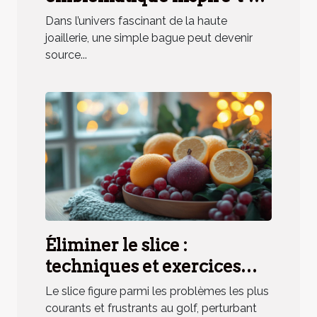
elle un parfum unique ?
Dans l’univers fascinant de la haute
joaillerie, une simple bague peut devenir
source...
Éliminer le slice :
techniques et exercices
pratiques
Le slice figure parmi les problèmes les plus
courants et frustrants au golf, perturbant