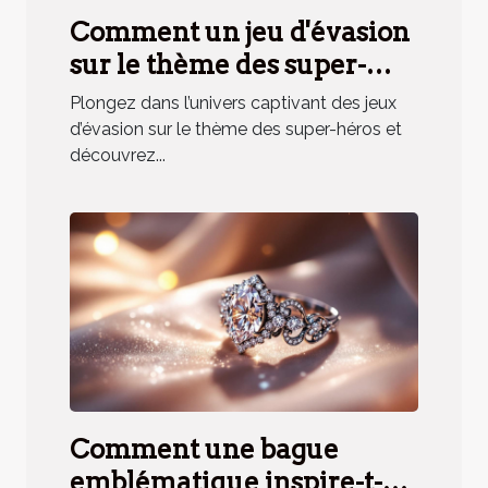
Comment un jeu d'évasion
sur le thème des super-
héros renforce la cohésion
Plongez dans l’univers captivant des jeux
d'équipe ?
d’évasion sur le thème des super-héros et
découvrez...
Comment une bague
emblématique inspire-t-