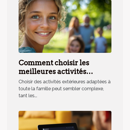
Comment choisir les
meilleures activités
extérieures pour toute la
Choisir des activités extérieures adaptées à
famille ?
toute la famille peut sembler complexe,
tant les...