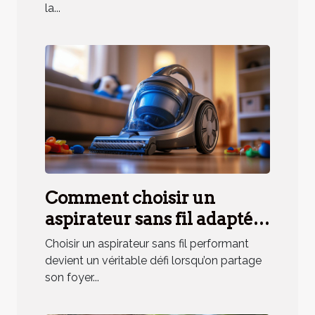
la...
Comment choisir un
aspirateur sans fil adapté
aux besoins des ménages
Choisir un aspirateur sans fil performant
avec animaux ?
devient un véritable défi lorsqu’on partage
son foyer...