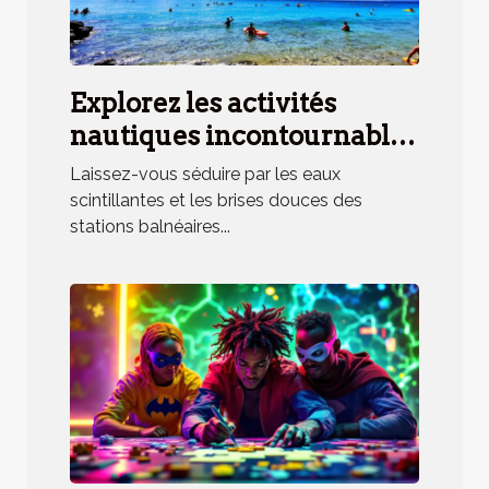
Explorez les activités
nautiques incontournables
en station balnéaire
Laissez-vous séduire par les eaux
méridionale
scintillantes et les brises douces des
stations balnéaires...