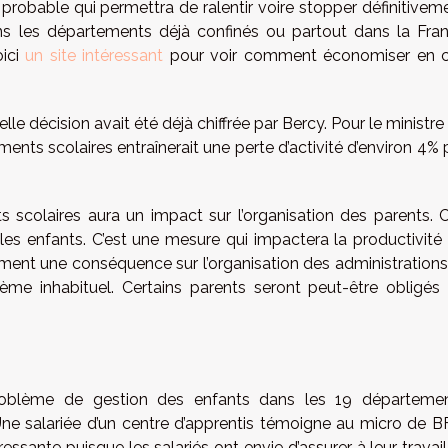
robable qui permettra de ralentir voire stopper définitivem
ns les départements déjà confinés ou partout dans la Fra
oici
un site intéressant
pour voir comment économiser en 
elle décision avait été déjà chiffrée par Bercy. Pour le ministre
ents scolaires entraînerait une perte d’activité d’environ 4% 
s scolaires aura un impact sur l’organisation des parents. 
 les enfants. C’est une mesure qui impactera la productivité
lement une conséquence sur l’organisation des administrations
ème inhabituel. Certains parents seront peut-être obligés
problème de gestion des enfants dans les 19 départeme
ne salariée d’un centre d’apprentis témoigne au micro de 
essante puisque les salariés ont envie d’assurer à leur travail