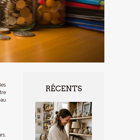
des
RÉCENTS
tre
eau
rs.