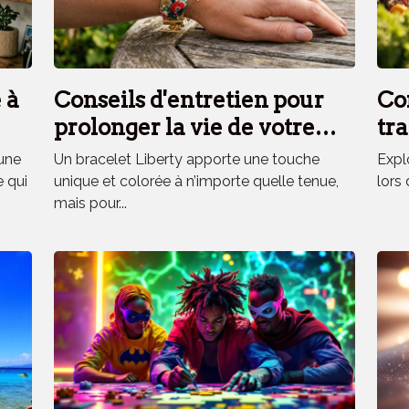
 à
Conseils d'entretien pour
Co
prolonger la vie de votre
tra
bracelet Liberty
fra
une
Un bracelet Liberty apporte une touche
Explo
vo
e qui
unique et colorée à n’importe quelle tenue,
lors 
mais pour...