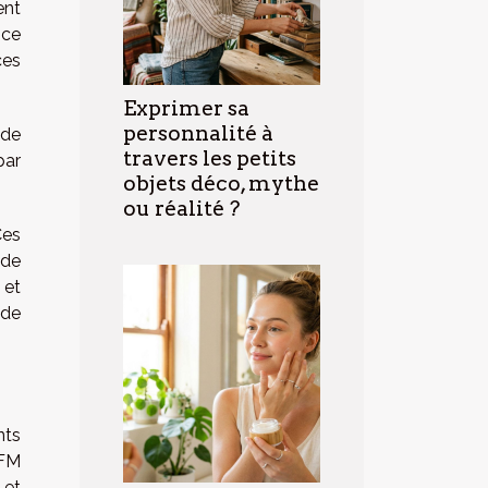
ent
nce
ces
Exprimer sa
personnalité à
 de
travers les petits
par
objets déco, mythe
ou réalité ?
Ces
 de
 et
 de
nts
BFM
 et