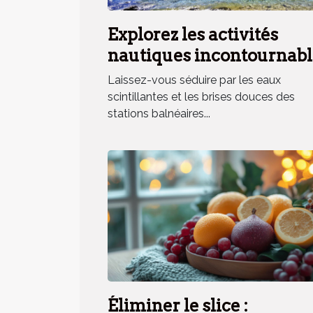
Explorez les activités
nautiques incontournabl
en station balnéaire
Laissez-vous séduire par les eaux
méridionale
scintillantes et les brises douces des
stations balnéaires...
Éliminer le slice :