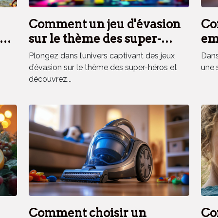
Comment un jeu d'évasion
Co
es
sur le thème des super-
em
héros renforce la cohésion
el
Plongez dans l’univers captivant des jeux
Dans 
d'équipe ?
d’évasion sur le thème des super-héros et
une 
découvrez...
Comment choisir un
Co