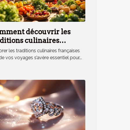
mment découvrir les
ditions culinaires
nçaises lors de vos
rer les traditions culinaires françaises
yages ?
de vos voyages s’avère essentiel pour...