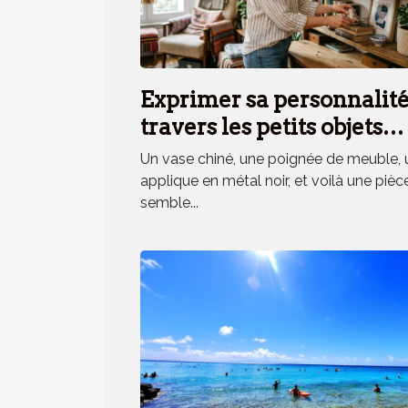
Exprimer sa personnalité
travers les petits objets
déco, mythe ou réalité ?
Un vase chiné, une poignée de meuble, 
applique en métal noir, et voilà une pièc
semble...