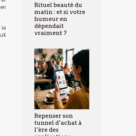
Rituel beauté du
 en
matin : et si votre
humeur en
dépendait
 la
vraiment ?
’il
Repenser son
tunnel d’achat à
l’ère des