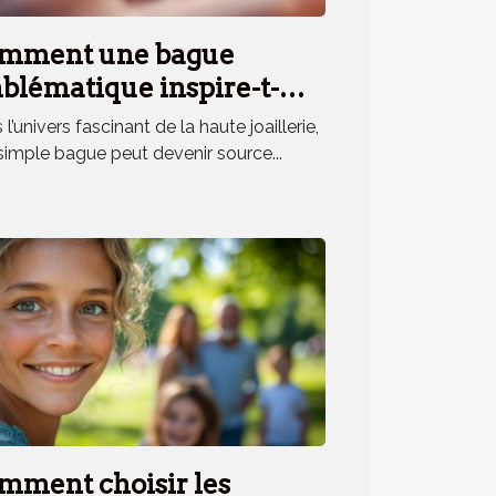
mment une bague
blématique inspire-t-
le un parfum unique ?
l’univers fascinant de la haute joaillerie,
simple bague peut devenir source...
mment choisir les