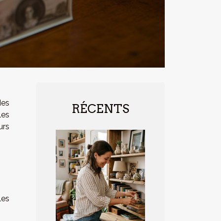
des
RÉCENTS
les
urs
les