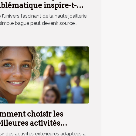
blématique inspire-t-
le un parfum unique ?
l’univers fascinant de la haute joaillerie,
simple bague peut devenir source...
mment choisir les
lleures activités
érieures pour toute la
sir des activités extérieures adaptées à