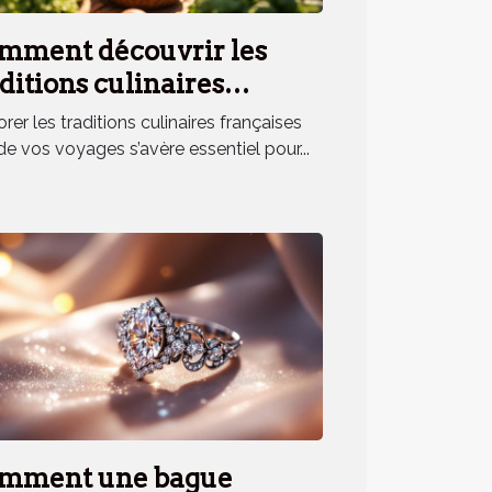
mment découvrir les
ditions culinaires
nçaises lors de vos
rer les traditions culinaires françaises
yages ?
de vos voyages s’avère essentiel pour...
mment une bague