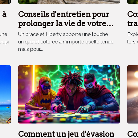
 à
Conseils d'entretien pour
Co
prolonger la vie de votre
tra
bracelet Liberty
fra
une
Un bracelet Liberty apporte une touche
Explo
vo
e qui
unique et colorée à n’importe quelle tenue,
lors 
mais pour...
Comment un jeu d'évasion
Co