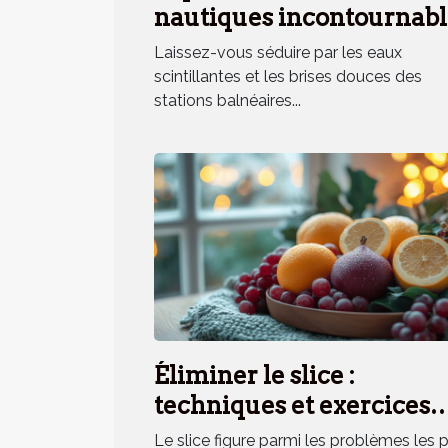
nautiques incontournabl
en station balnéaire
Laissez-vous séduire par les eaux
méridionale
scintillantes et les brises douces des
stations balnéaires...
Éliminer le slice :
techniques et exercices
pratiques
Le slice figure parmi les problèmes les 