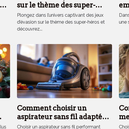
es
sur le thème des super-
em
héros renforce la cohésion
el
Plongez dans l’univers captivant des jeux
Dans 
d'équipe ?
d’évasion sur le thème des super-héros et
une 
découvrez...
Comment choisir un
Co
aspirateur sans fil adapté
mei
aux besoins des ménages
ext
plus
Choisir un aspirateur sans fil performant
Choi