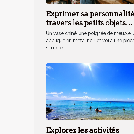
Exprimer sa personnalité
travers les petits objets
déco, mythe ou réalité ?
Un vase chiné, une poignée de meuble, 
applique en métal noir, et voilà une pièc
semble...
Explorez les activités