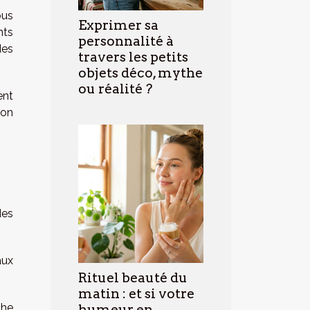
ous
Exprimer sa
nts
personnalité à
des
travers les petits
objets déco, mythe
ou réalité ?
ent
ion
des
aux
Rituel beauté du
matin : et si votre
che
humeur en