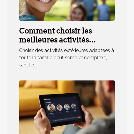
Comment choisir les
meilleures activités
extérieures pour toute la
Choisir des activités extérieures adaptées à
famille ?
toute la famille peut sembler complexe,
tant les...