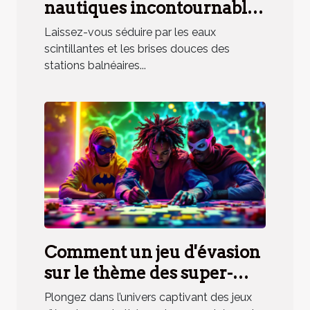
nautiques incontournables
en station balnéaire
Laissez-vous séduire par les eaux
méridionale
scintillantes et les brises douces des
stations balnéaires...
Comment un jeu d'évasion
sur le thème des super-
héros renforce la cohésion
Plongez dans l’univers captivant des jeux