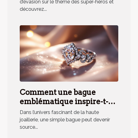
d'équipe ?
d’évasion sur le thème des super-héros et
découvrez...
Comment une bague
emblématique inspire-t-
elle un parfum unique ?
Dans l’univers fascinant de la haute
joaillerie, une simple bague peut devenir
source...