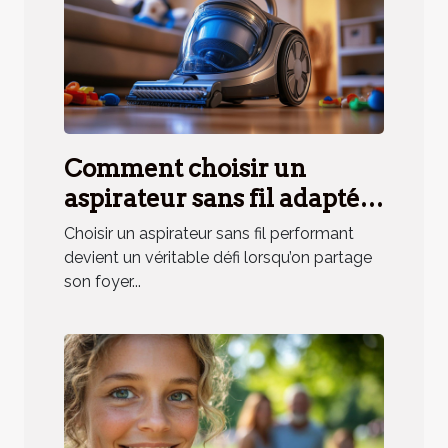
Comment choisir un
aspirateur sans fil adapté
aux besoins des ménages
Choisir un aspirateur sans fil performant
avec animaux ?
devient un véritable défi lorsqu’on partage
son foyer...