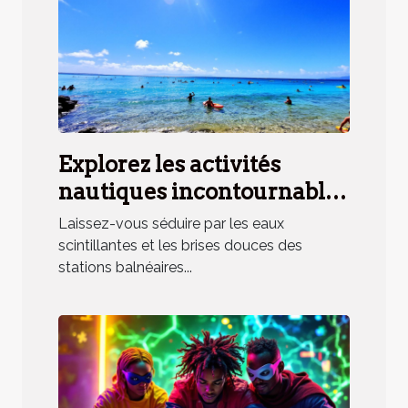
Explorez les activités
nautiques incontournables
en station balnéaire
Laissez-vous séduire par les eaux
méridionale
scintillantes et les brises douces des
stations balnéaires...