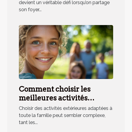
avec animaux ?
devient un véritable défi lorsqu’on partage
son foyer...
Comment choisir les
meilleures activités
extérieures pour toute la
Choisir des activités extérieures adaptées à
famille ?
toute la famille peut sembler complexe,
tant les...