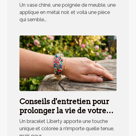
déco, mythe ou réalité ?
Un vase chiné, une poignée de meuble, une
applique en métal noir, et voilà une pièce
qui semble...
Conseils d'entretien pour
prolonger la vie de votre
bracelet Liberty
Un bracelet Liberty apporte une touche
unique et colorée à n’importe quelle tenue,
mais pour...