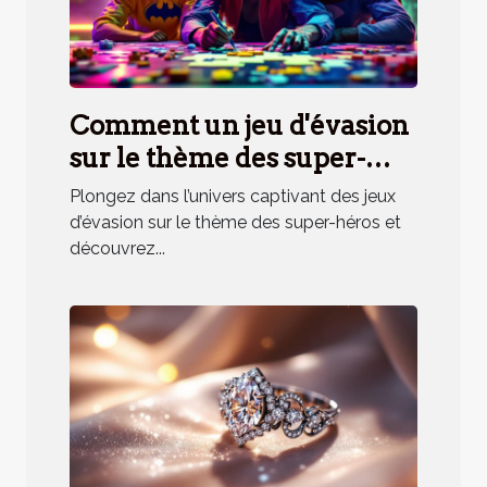
Comment un jeu d'évasion
sur le thème des super-
héros renforce la cohésion
Plongez dans l’univers captivant des jeux
d'équipe ?
d’évasion sur le thème des super-héros et
découvrez...