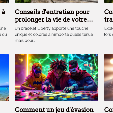
 à
Conseils d'entretien pour
Co
prolonger la vie de votre
tra
bracelet Liberty
fra
une
Un bracelet Liberty apporte une touche
Explo
vo
e qui
unique et colorée à n’importe quelle tenue,
lors 
mais pour...
Comment un jeu d'évasion
Co