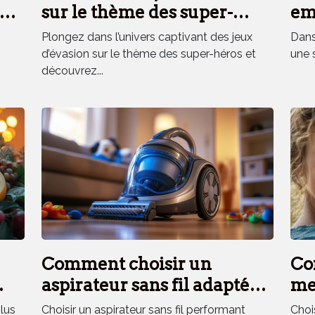
es
sur le thème des super-
em
héros renforce la cohésion
el
Plongez dans l’univers captivant des jeux
Dans 
d'équipe ?
d’évasion sur le thème des super-héros et
une 
découvrez...
Comment choisir un
Co
aspirateur sans fil adapté
mei
aux besoins des ménages
ext
plus
Choisir un aspirateur sans fil performant
Choi