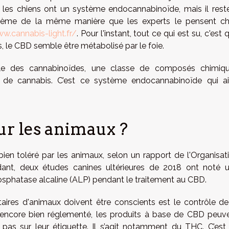
les chiens ont un système endocannabinoïde, mais il rest
ystème de la même manière que les experts le pensent c
w.cannabis-light.fr/
. Pour l'instant, tout ce qui est su, c'est 
 le CBD semble être métabolisé par le foie.
ille des cannabinoïdes, une classe de composés chimiq
e de cannabis. C’est ce système endocannabinoïde qui a
ur les animaux ?
bien toléré par les animaux, selon un rapport de l'Organisat
ant, deux études canines ultérieures de 2018 ont noté 
phatase alcaline (ALP) pendant le traitement au CBD.
taires d'animaux doivent être conscients est le contrôle de
 encore bien réglementé, les produits à base de CBD peuv
t pas sur leur étiquette. Il s’agit notamment du THC. C’est