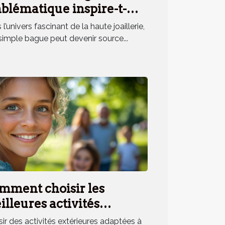
blématique inspire-t-
le un parfum unique ?
l’univers fascinant de la haute joaillerie,
simple bague peut devenir source...
mment choisir les
lleures activités
érieures pour toute la
sir des activités extérieures adaptées à