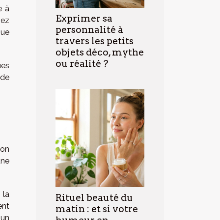
e à
Exprimer sa
hez
personnalité à
que
travers les petits
objets déco, mythe
ou réalité ?
ues
ide
ion
une
 la
Rituel beauté du
ent
matin : et si votre
 un