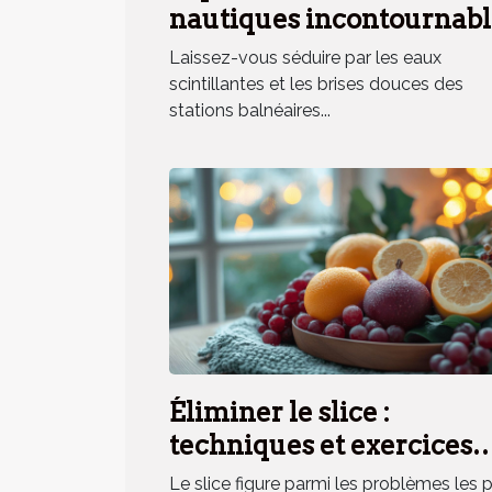
nautiques incontournabl
en station balnéaire
Laissez-vous séduire par les eaux
méridionale
scintillantes et les brises douces des
stations balnéaires...
Éliminer le slice :
techniques et exercices
pratiques
Le slice figure parmi les problèmes les 