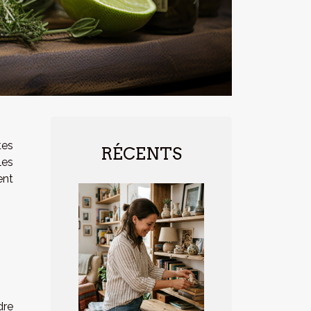
tes
RÉCENTS
les
ent
dre