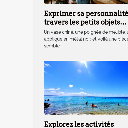
Exprimer sa personnalité
travers les petits objets
déco, mythe ou réalité ?
Un vase chiné, une poignée de meuble, 
applique en métal noir, et voilà une pièc
semble...
Explorez les activités