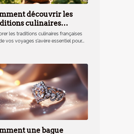
mment découvrir les
ditions culinaires
nçaises lors de vos
rer les traditions culinaires françaises
yages ?
de vos voyages s’avère essentiel pour...
mment une bague