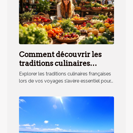
Comment découvrir les
traditions culinaires
françaises lors de vos
Explorer les traditions culinaires françaises
voyages ?
lors de vos voyages s’avère essentiel pour...