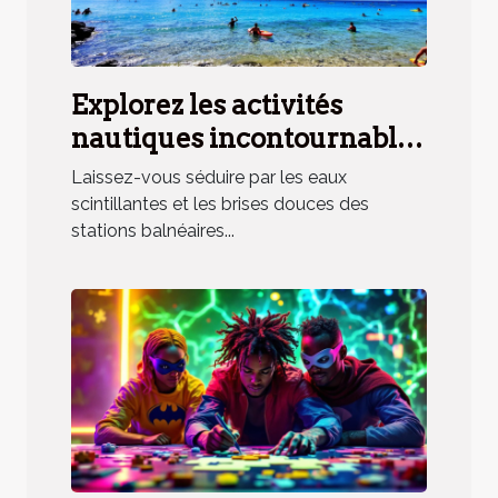
Explorez les activités
nautiques incontournables
en station balnéaire
Laissez-vous séduire par les eaux
méridionale
scintillantes et les brises douces des
stations balnéaires...