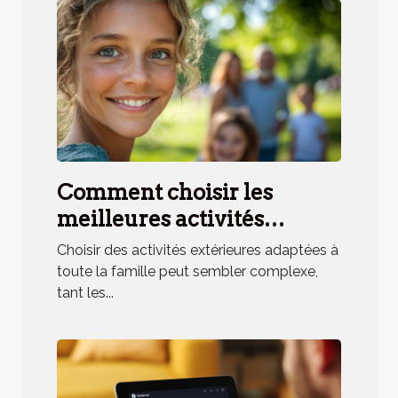
Comment choisir les
meilleures activités
extérieures pour toute la
Choisir des activités extérieures adaptées à
famille ?
toute la famille peut sembler complexe,
tant les...