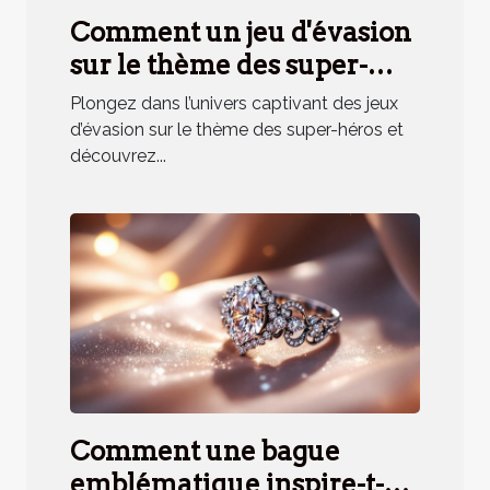
Comment un jeu d'évasion
sur le thème des super-
héros renforce la cohésion
Plongez dans l’univers captivant des jeux
d'équipe ?
d’évasion sur le thème des super-héros et
découvrez...
Comment une bague
emblématique inspire-t-