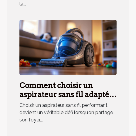
la...
Comment choisir un
aspirateur sans fil adapté
aux besoins des ménages
Choisir un aspirateur sans fil performant
avec animaux ?
devient un véritable défi lorsqu’on partage
son foyer...