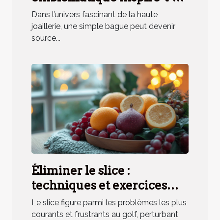
elle un parfum unique ?
Dans l’univers fascinant de la haute
joaillerie, une simple bague peut devenir
source...
Éliminer le slice :
techniques et exercices
pratiques
Le slice figure parmi les problèmes les plus
courants et frustrants au golf, perturbant