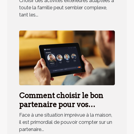
Choisir des activités extérieures adaptées à
famille ?
toute la famille peut sembler complexe,
tant les...
Comment choisir le bon
partenaire pour vos
urgences domestiques ?
Face à une situation imprévue à la maison,
il est primordial de pouvoir compter sur un
partenaire...