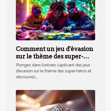
Comment un jeu d'évasion
sur le thème des super-
héros renforce la cohésion
Plongez dans l’univers captivant des jeux
d'équipe ?
d’évasion sur le thème des super-héros et
découvrez...