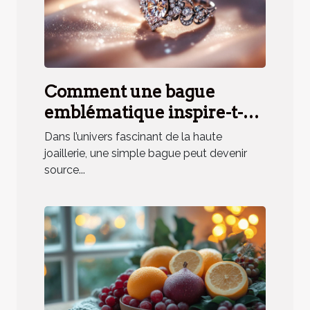
Comment une bague
emblématique inspire-t-
elle un parfum unique ?
Dans l’univers fascinant de la haute
joaillerie, une simple bague peut devenir
source...