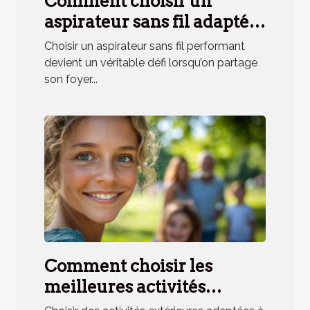
Comment choisir un
aspirateur sans fil adapté
aux besoins des ménages
Choisir un aspirateur sans fil performant
avec animaux ?
devient un véritable défi lorsqu’on partage
son foyer...
Comment choisir les
meilleures activités
extérieures pour toute la