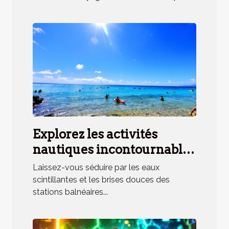
Explorez les activités
nautiques incontournables
en station balnéaire
Laissez-vous séduire par les eaux
méridionale
scintillantes et les brises douces des
stations balnéaires...