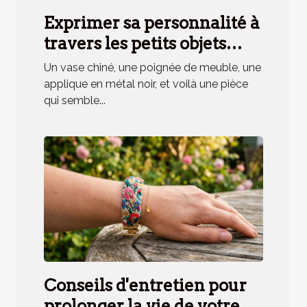
Exprimer sa personnalité à
travers les petits objets
déco, mythe ou réalité ?
Un vase chiné, une poignée de meuble, une
applique en métal noir, et voilà une pièce
qui semble...
Conseils d'entretien pour
prolonger la vie de votre