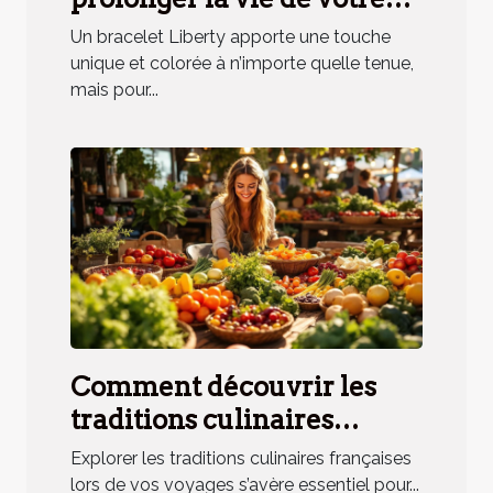
bracelet Liberty
Un bracelet Liberty apporte une touche
unique et colorée à n’importe quelle tenue,
mais pour...
Comment découvrir les
traditions culinaires
françaises lors de vos
Explorer les traditions culinaires françaises
voyages ?
lors de vos voyages s’avère essentiel pour...