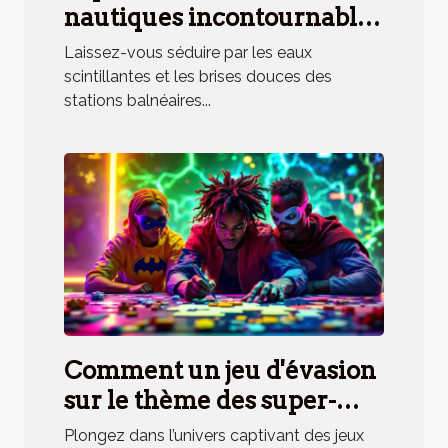
nautiques incontournables
en station balnéaire
Laissez-vous séduire par les eaux
méridionale
scintillantes et les brises douces des
stations balnéaires...
Comment un jeu d'évasion
sur le thème des super-
héros renforce la cohésion
Plongez dans l’univers captivant des jeux