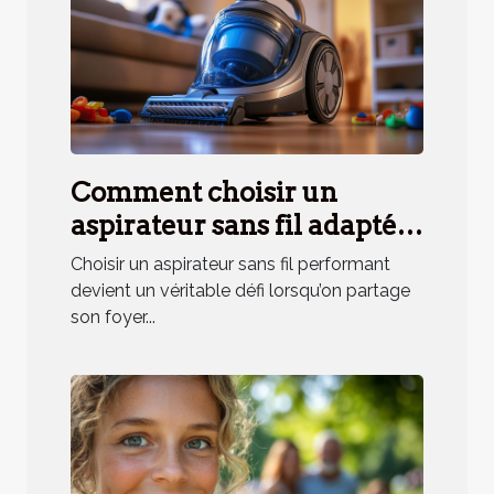
Comment choisir un
aspirateur sans fil adapté
aux besoins des ménages
Choisir un aspirateur sans fil performant
avec animaux ?
devient un véritable défi lorsqu’on partage
son foyer...