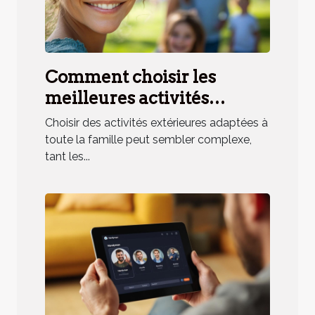
Comment choisir les
meilleures activités
extérieures pour toute la
Choisir des activités extérieures adaptées à
famille ?
toute la famille peut sembler complexe,
tant les...