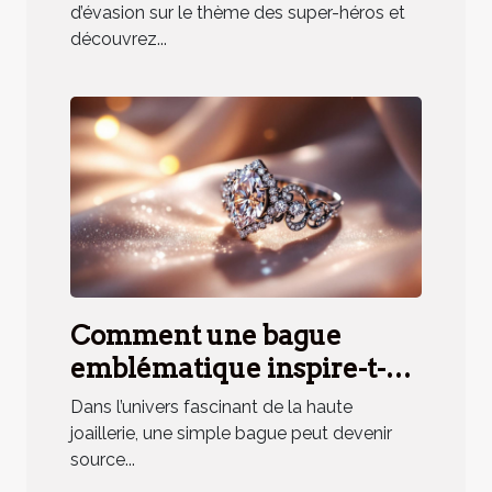
d'équipe ?
d’évasion sur le thème des super-héros et
découvrez...
Comment une bague
emblématique inspire-t-
elle un parfum unique ?
Dans l’univers fascinant de la haute
joaillerie, une simple bague peut devenir
source...