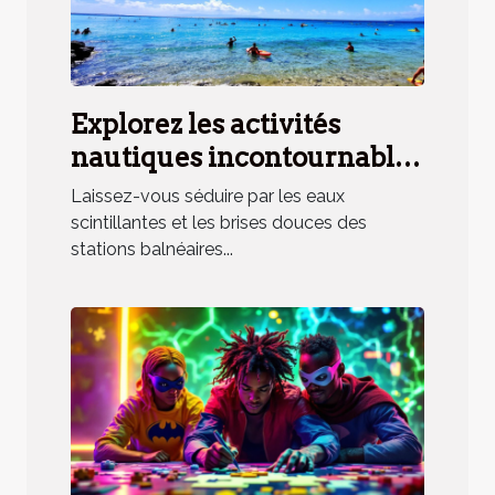
Explorez les activités
nautiques incontournables
en station balnéaire
Laissez-vous séduire par les eaux
méridionale
scintillantes et les brises douces des
stations balnéaires...