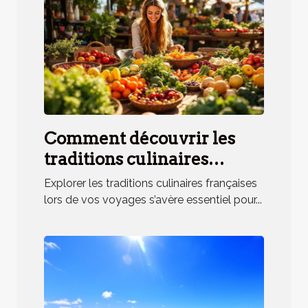
Comment découvrir les
traditions culinaires
françaises lors de vos
Explorer les traditions culinaires françaises
voyages ?
lors de vos voyages s’avère essentiel pour...