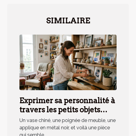
SIMILAIRE
Exprimer sa personnalité à
travers les petits objets
déco, mythe ou réalité ?
Un vase chiné, une poignée de meuble, une
applique en métal noir, et voilà une pièce
qui semble...