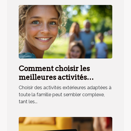
Comment choisir les
meilleures activités
extérieures pour toute la
Choisir des activités extérieures adaptées à
famille ?
toute la famille peut sembler complexe,
tant les...