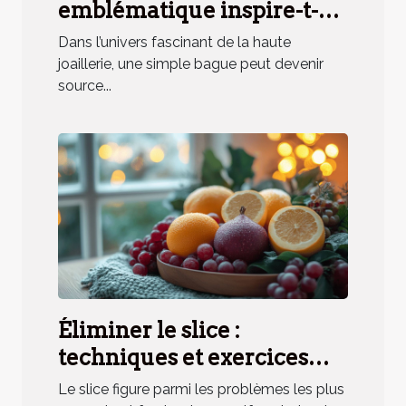
emblématique inspire-t-
elle un parfum unique ?
Dans l’univers fascinant de la haute
joaillerie, une simple bague peut devenir
source...
Éliminer le slice :
techniques et exercices
pratiques
Le slice figure parmi les problèmes les plus