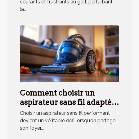
courants et frustrants au golf, perturbant
la...
Comment choisir un
aspirateur sans fil adapté
aux besoins des ménages
Choisir un aspirateur sans fil performant
avec animaux ?
devient un véritable défi lorsqu’on partage
son foyer...