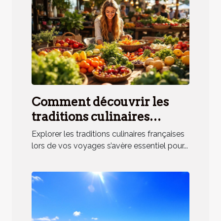
Comment découvrir les
traditions culinaires
françaises lors de vos
Explorer les traditions culinaires françaises
voyages ?
lors de vos voyages s’avère essentiel pour...