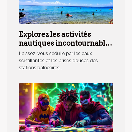
Explorez les activités
nautiques incontournables
en station balnéaire
Laissez-vous séduire par les eaux
méridionale
scintillantes et les brises douces des
stations balnéaires...