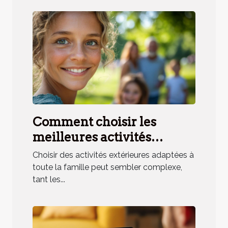
Comment choisir les
meilleures activités
extérieures pour toute la
Choisir des activités extérieures adaptées à
famille ?
toute la famille peut sembler complexe,
tant les...