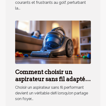
courants et frustrants au golf, perturbant
la...
Comment choisir un
aspirateur sans fil adapté
aux besoins des ménages
Choisir un aspirateur sans fil performant
avec animaux ?
devient un véritable défi lorsqu’on partage
son foyer...