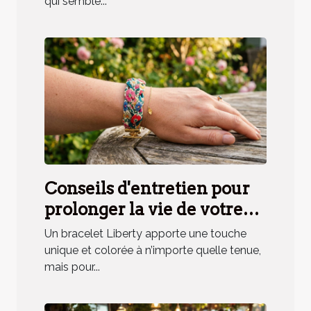
qui semble...
Conseils d'entretien pour
prolonger la vie de votre
bracelet Liberty
Un bracelet Liberty apporte une touche
unique et colorée à n’importe quelle tenue,
mais pour...