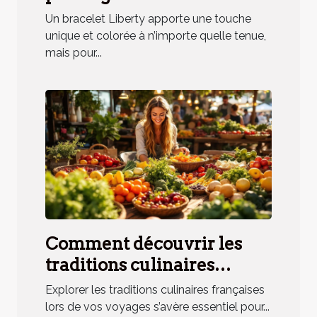
bracelet Liberty
Un bracelet Liberty apporte une touche
unique et colorée à n’importe quelle tenue,
mais pour...
Comment découvrir les
traditions culinaires
françaises lors de vos
Explorer les traditions culinaires françaises
voyages ?
lors de vos voyages s’avère essentiel pour...