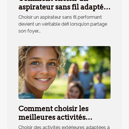
aspirateur sans fil adapté
aux besoins des ménages
Choisir un aspirateur sans fil performant
avec animaux ?
devient un véritable défi lorsqu’on partage
son foyer...
Comment choisir les
meilleures activités
extérieures pour toute la
Choisir des activités extérieures adaptées à