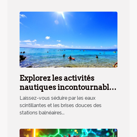
Explorez les activités
nautiques incontournables
en station balnéaire
Laissez-vous séduire par les eaux
méridionale
scintillantes et les brises douces des
stations balnéaires...