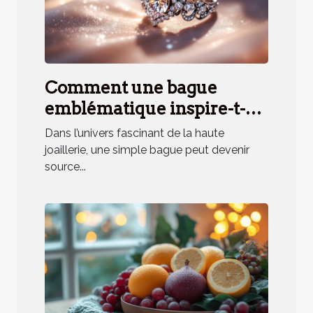
Comment une bague
emblématique inspire-t-
elle un parfum unique ?
Dans l’univers fascinant de la haute
joaillerie, une simple bague peut devenir
source...