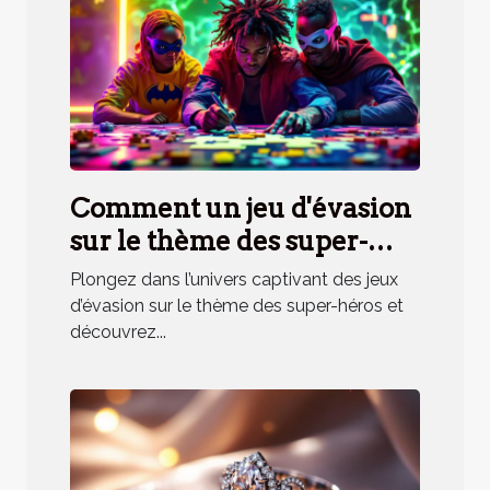
Comment un jeu d'évasion
sur le thème des super-
héros renforce la cohésion
Plongez dans l’univers captivant des jeux
d'équipe ?
d’évasion sur le thème des super-héros et
découvrez...