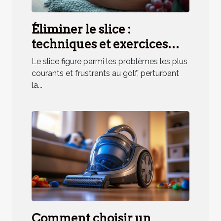
Éliminer le slice :
techniques et exercices
pratiques
Le slice figure parmi les problèmes les plus
courants et frustrants au golf, perturbant
la...
Comment choisir un