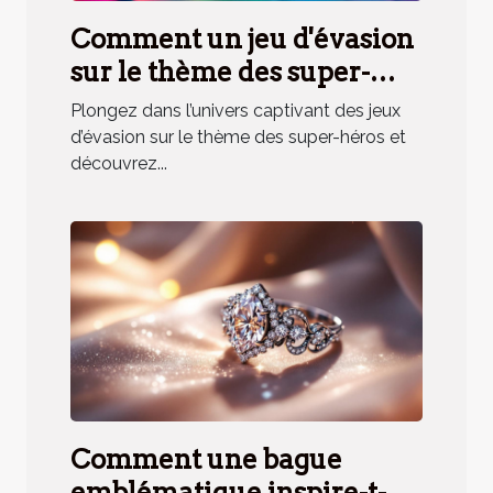
Comment un jeu d'évasion
sur le thème des super-
héros renforce la cohésion
Plongez dans l’univers captivant des jeux
d'équipe ?
d’évasion sur le thème des super-héros et
découvrez...
Comment une bague
emblématique inspire-t-