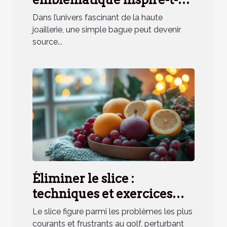
elle un parfum unique ?
Dans l’univers fascinant de la haute
joaillerie, une simple bague peut devenir
source...
Éliminer le slice :
techniques et exercices
pratiques
Le slice figure parmi les problèmes les plus
courants et frustrants au golf, perturbant