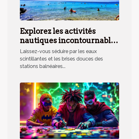
Explorez les activités
nautiques incontournables
en station balnéaire
Laissez-vous séduire par les eaux
méridionale
scintillantes et les brises douces des
stations balnéaires...