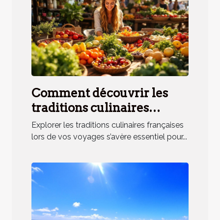
Comment découvrir les
traditions culinaires
françaises lors de vos
Explorer les traditions culinaires françaises
voyages ?
lors de vos voyages s’avère essentiel pour...