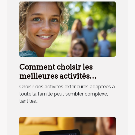
Comment choisir les
meilleures activités
extérieures pour toute la
Choisir des activités extérieures adaptées à
famille ?
toute la famille peut sembler complexe,
tant les...