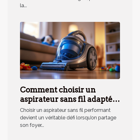
la...
Comment choisir un
aspirateur sans fil adapté
aux besoins des ménages
Choisir un aspirateur sans fil performant
avec animaux ?
devient un véritable défi lorsqu’on partage
son foyer...