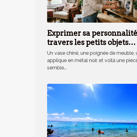
Exprimer sa personnalité
travers les petits objets
déco, mythe ou réalité ?
Un vase chiné, une poignée de meuble, 
applique en métal noir, et voilà une pièc
semble...