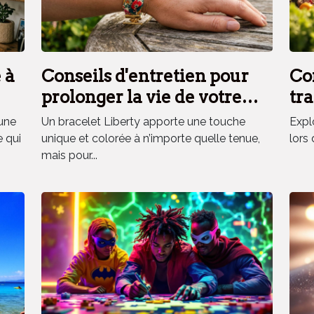
 à
Conseils d'entretien pour
Co
prolonger la vie de votre
tra
bracelet Liberty
fra
une
Un bracelet Liberty apporte une touche
Explo
vo
e qui
unique et colorée à n’importe quelle tenue,
lors 
mais pour...