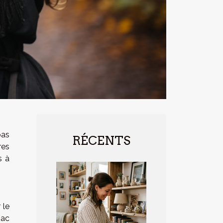
pas
RÉCENTS
res
s à
 le
sac