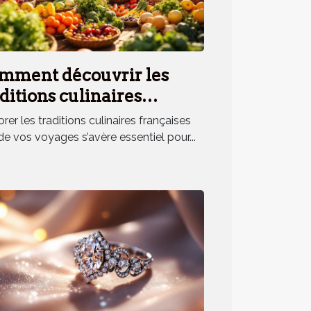
mment découvrir les
ditions culinaires
nçaises lors de vos
rer les traditions culinaires françaises
yages ?
de vos voyages s’avère essentiel pour...