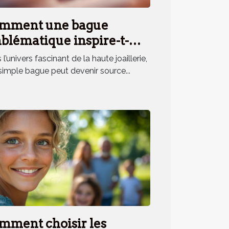
mment une bague
blématique inspire-t-
le un parfum unique ?
l’univers fascinant de la haute joaillerie,
simple bague peut devenir source...
mment choisir les