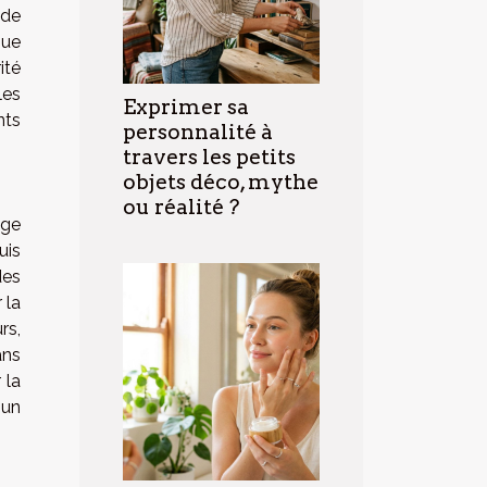
 de
que
ité
les
Exprimer sa
nts
personnalité à
travers les petits
objets déco, mythe
ou réalité ?
âge
uis
des
 la
rs,
ans
 la
 un