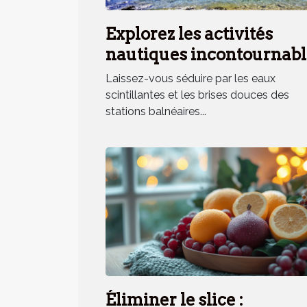
Explorez les activités
nautiques incontournabl
en station balnéaire
Laissez-vous séduire par les eaux
méridionale
scintillantes et les brises douces des
stations balnéaires...
Éliminer le slice :