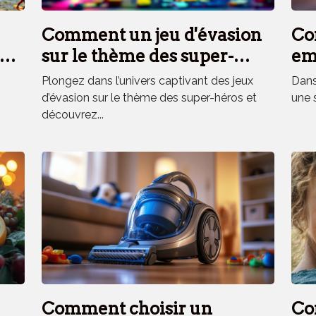
Comment un jeu d'évasion
Co
es
sur le thème des super-
em
héros renforce la cohésion
el
Plongez dans l’univers captivant des jeux
Dans 
d'équipe ?
d’évasion sur le thème des super-héros et
une 
découvrez...
Comment choisir un
Co