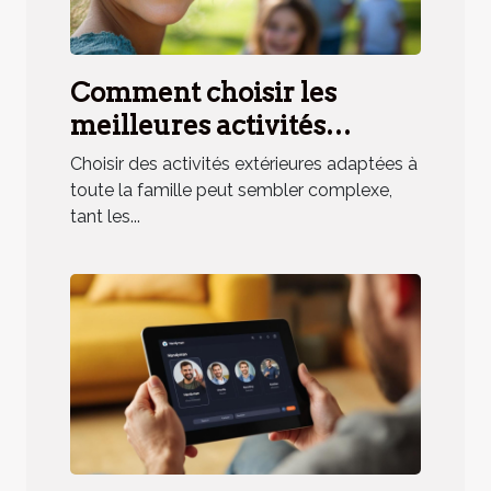
Comment choisir les
meilleures activités
extérieures pour toute la
Choisir des activités extérieures adaptées à
famille ?
toute la famille peut sembler complexe,
tant les...