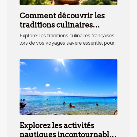
Comment découvrir les
traditions culinaires
françaises lors de vos
Explorer les traditions culinaires françaises
voyages ?
lors de vos voyages s’avère essentiel pour...
Explorez les activités
nautiques incontournables