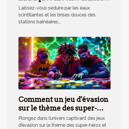
en station balnéaire
Laissez-vous séduire par les eaux
méridionale
scintillantes et les brises douces des
stations balnéaires...
Comment un jeu d'évasion
sur le thème des super-
héros renforce la cohésion
Plongez dans l’univers captivant des jeux
d'équipe ?
d’évasion sur le thème des super-héros et