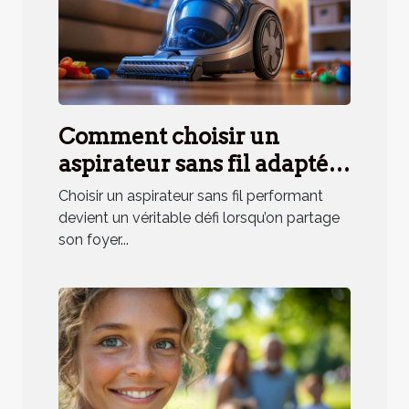
Comment choisir un
aspirateur sans fil adapté
aux besoins des ménages
Choisir un aspirateur sans fil performant
avec animaux ?
devient un véritable défi lorsqu’on partage
son foyer...