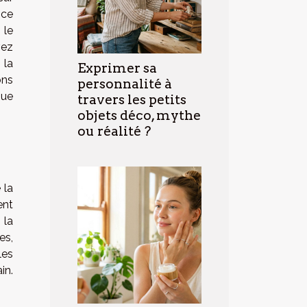
 ce
 le
vez
 la
Exprimer sa
ons
personnalité à
que
travers les petits
objets déco, mythe
ou réalité ?
 la
ent
 la
es,
les
in.