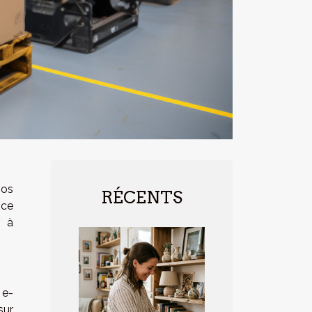
vos
RÉCENTS
ice
t à
 e-
sur