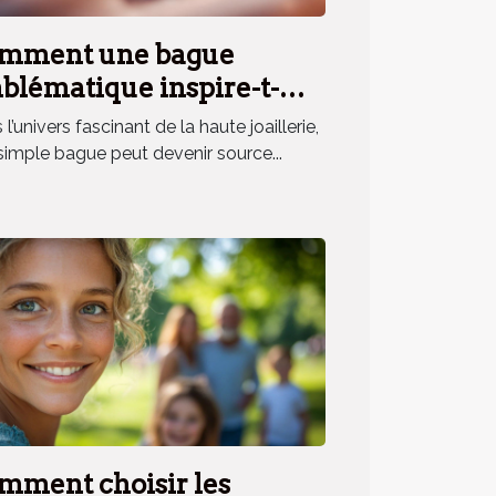
mment une bague
blématique inspire-t-
le un parfum unique ?
l’univers fascinant de la haute joaillerie,
simple bague peut devenir source...
mment choisir les