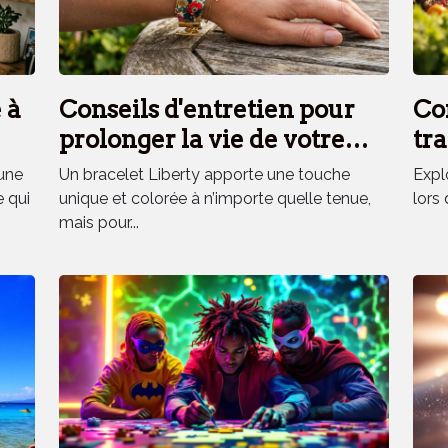
 à
Conseils d'entretien pour
Co
prolonger la vie de votre
tra
bracelet Liberty
fra
une
Un bracelet Liberty apporte une touche
Explo
vo
e qui
unique et colorée à n’importe quelle tenue,
lors 
mais pour...