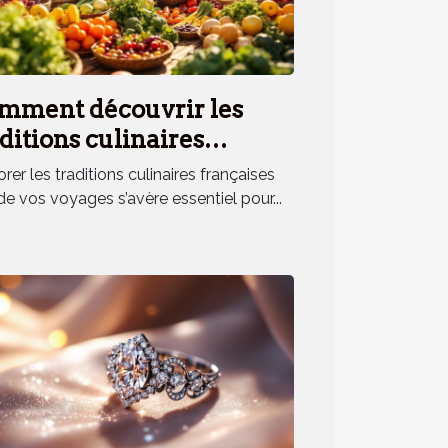
mment découvrir les
ditions culinaires
nçaises lors de vos
rer les traditions culinaires françaises
yages ?
de vos voyages s’avère essentiel pour...