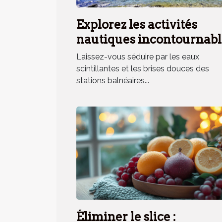
Explorez les activités
nautiques incontournabl
en station balnéaire
Laissez-vous séduire par les eaux
méridionale
scintillantes et les brises douces des
stations balnéaires...
Éliminer le slice :