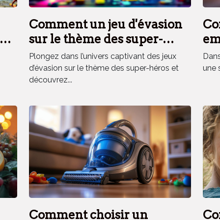
Comment un jeu d'évasion
Co
es
sur le thème des super-
em
héros renforce la cohésion
el
Plongez dans l’univers captivant des jeux
Dans 
d'équipe ?
d’évasion sur le thème des super-héros et
une 
découvrez...
Comment choisir un
Co