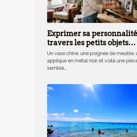
Exprimer sa personnalité
travers les petits objets
déco, mythe ou réalité ?
Un vase chiné, une poignée de meuble, 
applique en métal noir, et voilà une pièc
semble...