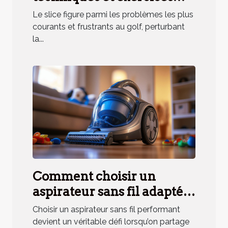
pratiques
Le slice figure parmi les problèmes les plus
courants et frustrants au golf, perturbant
la...
Comment choisir un
aspirateur sans fil adapté
aux besoins des ménages
Choisir un aspirateur sans fil performant
avec animaux ?
devient un véritable défi lorsqu’on partage