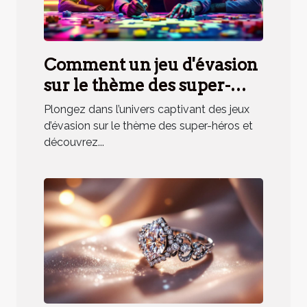
Comment un jeu d'évasion
sur le thème des super-
héros renforce la cohésion
Plongez dans l’univers captivant des jeux
d'équipe ?
d’évasion sur le thème des super-héros et
découvrez...