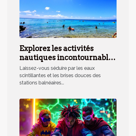
Explorez les activités
nautiques incontournables
en station balnéaire
Laissez-vous séduire par les eaux
méridionale
scintillantes et les brises douces des
stations balnéaires...