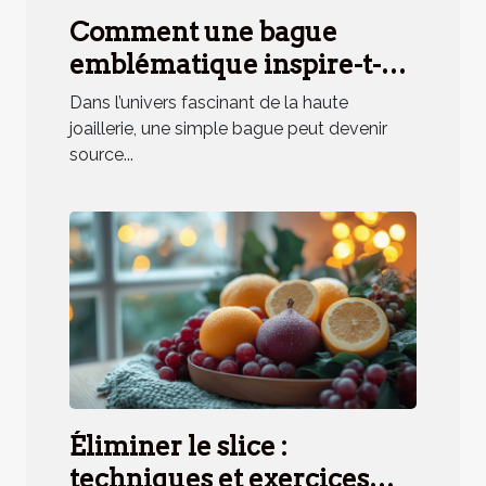
Comment une bague
emblématique inspire-t-
elle un parfum unique ?
Dans l’univers fascinant de la haute
joaillerie, une simple bague peut devenir
source...
Éliminer le slice :
techniques et exercices