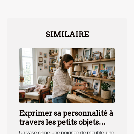
SIMILAIRE
Exprimer sa personnalité à
travers les petits objets
déco, mythe ou réalité ?
Un vase chiné, une poignée de meuble, une