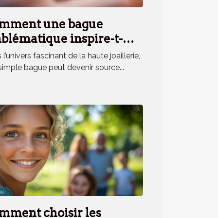
mment une bague
blématique inspire-t-
le un parfum unique ?
l’univers fascinant de la haute joaillerie,
simple bague peut devenir source...
mment choisir les