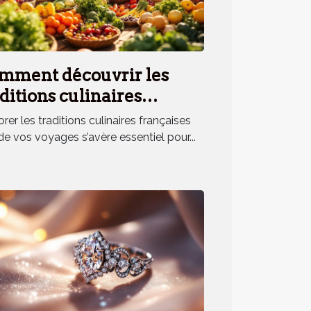
mment découvrir les
ditions culinaires
nçaises lors de vos
rer les traditions culinaires françaises
yages ?
de vos voyages s’avère essentiel pour...