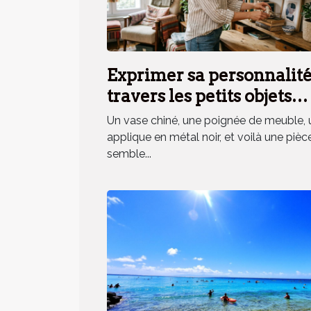
Exprimer sa personnalité
travers les petits objets
déco, mythe ou réalité ?
Un vase chiné, une poignée de meuble, 
applique en métal noir, et voilà une pièc
semble...