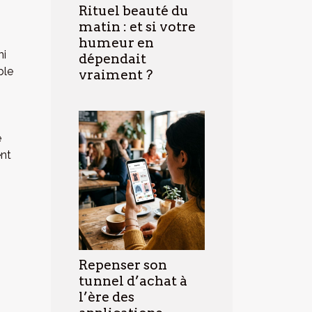
Rituel beauté du
matin : et si votre
humeur en
ni
dépendait
ble
vraiment ?
e
ent
Repenser son
tunnel d’achat à
l’ère des