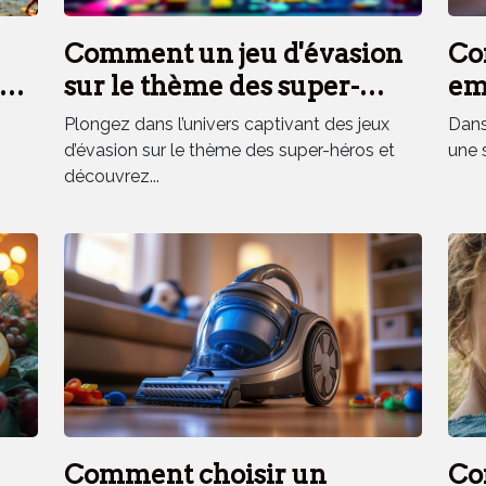
Comment un jeu d'évasion
Co
es
sur le thème des super-
em
héros renforce la cohésion
el
Plongez dans l’univers captivant des jeux
Dans 
d'équipe ?
d’évasion sur le thème des super-héros et
une 
découvrez...
Comment choisir un
Co