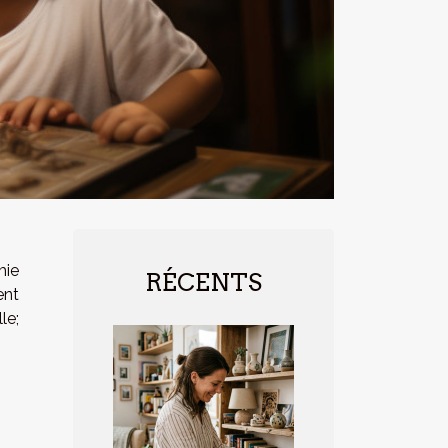
mie
RÉCENTS
ent
le;