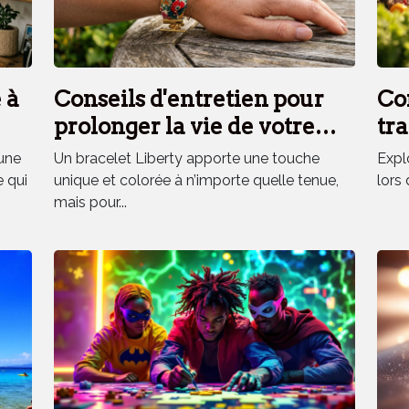
 à
Conseils d'entretien pour
Co
prolonger la vie de votre
tra
bracelet Liberty
fra
une
Un bracelet Liberty apporte une touche
Explo
vo
e qui
unique et colorée à n’importe quelle tenue,
lors 
mais pour...