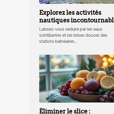
Explorez les activités
nautiques incontournabl
en station balnéaire
Laissez-vous séduire par les eaux
méridionale
scintillantes et les brises douces des
stations balnéaires...
Éliminer le slice :