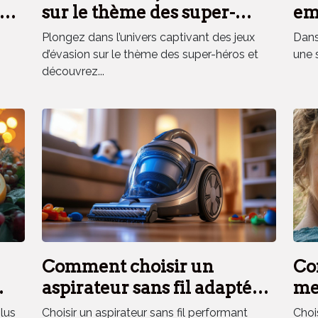
es
sur le thème des super-
em
héros renforce la cohésion
el
Plongez dans l’univers captivant des jeux
Dans 
d'équipe ?
d’évasion sur le thème des super-héros et
une 
découvrez...
Comment choisir un
Co
aspirateur sans fil adapté
mei
aux besoins des ménages
ext
plus
Choisir un aspirateur sans fil performant
Choi