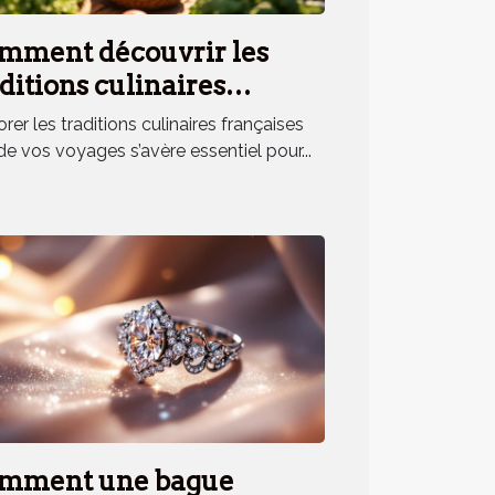
mment découvrir les
ditions culinaires
nçaises lors de vos
rer les traditions culinaires françaises
yages ?
de vos voyages s’avère essentiel pour...
mment une bague