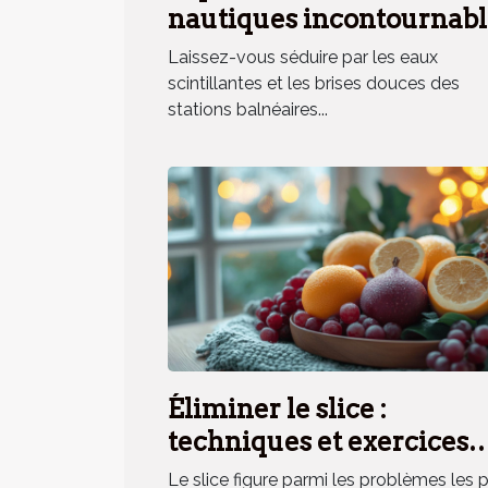
nautiques incontournabl
en station balnéaire
Laissez-vous séduire par les eaux
méridionale
scintillantes et les brises douces des
stations balnéaires...
Éliminer le slice :
techniques et exercices
pratiques
Le slice figure parmi les problèmes les 