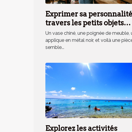
Exprimer sa personnalité
travers les petits objets
déco, mythe ou réalité ?
Un vase chiné, une poignée de meuble, 
applique en métal noir, et voilà une pièc
semble...
Explorez les activités