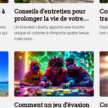
 à
Conseils d'entretien pour
Co
prolonger la vie de votre
tra
bracelet Liberty
fra
une
Un bracelet Liberty apporte une touche
Explo
vo
e qui
unique et colorée à n’importe quelle tenue,
lors 
mais pour...
Comment un jeu d'évasion
Co