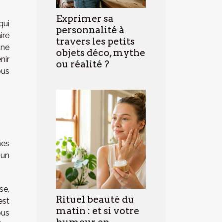
Exprimer sa
qui
personnalité à
ire
travers les petits
une
objets déco, mythe
nir
ou réalité ?
ous
mes
 un
se,
Rituel beauté du
est
matin : et si votre
ous