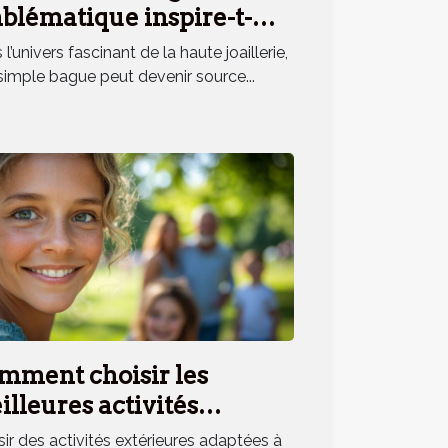
blématique inspire-t-
le un parfum unique ?
l’univers fascinant de la haute joaillerie,
simple bague peut devenir source...
mment choisir les
lleures activités
érieures pour toute la
sir des activités extérieures adaptées à