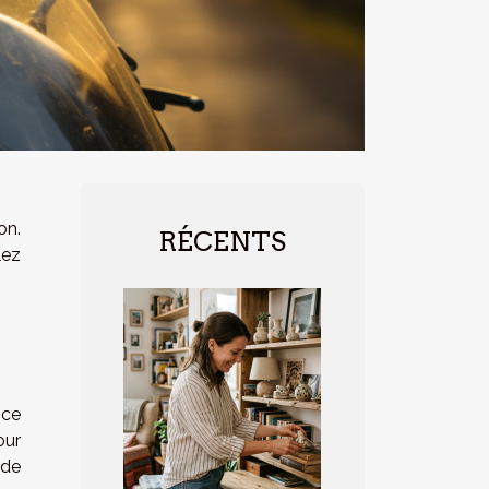
on.
RÉCENTS
lez
 ce
our
 de