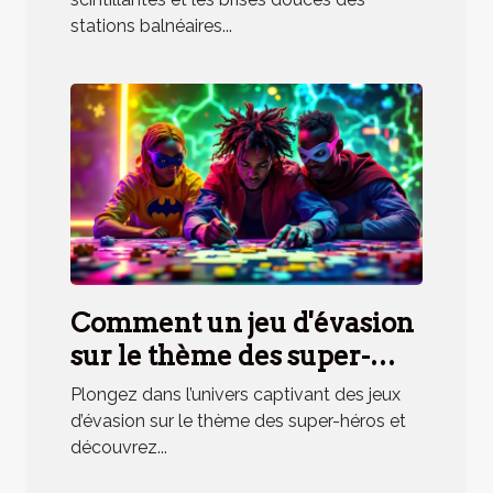
méridionale
stations balnéaires...
Comment un jeu d'évasion
sur le thème des super-
héros renforce la cohésion
Plongez dans l’univers captivant des jeux
d'équipe ?
d’évasion sur le thème des super-héros et
découvrez...