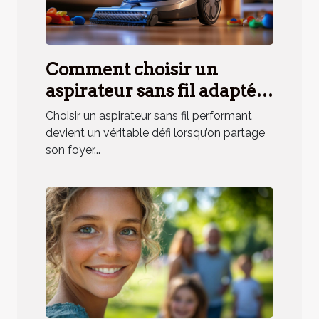
Comment choisir un
aspirateur sans fil adapté
aux besoins des ménages
Choisir un aspirateur sans fil performant
avec animaux ?
devient un véritable défi lorsqu’on partage
son foyer...