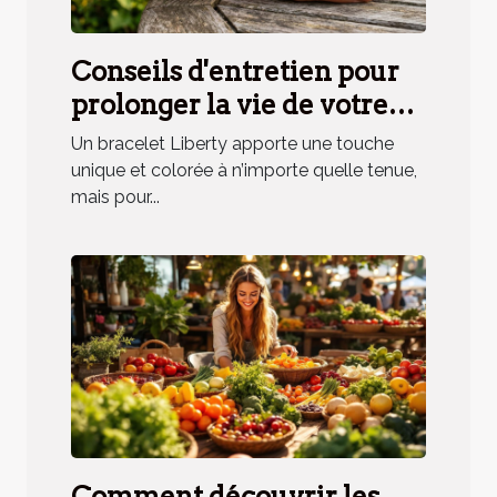
Conseils d'entretien pour
prolonger la vie de votre
bracelet Liberty
Un bracelet Liberty apporte une touche
unique et colorée à n’importe quelle tenue,
mais pour...
Comment découvrir les