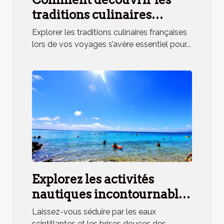
traditions culinaires
françaises lors de vos
Explorer les traditions culinaires françaises
voyages ?
lors de vos voyages s’avère essentiel pour...
Explorez les activités
nautiques incontournables
en station balnéaire
Laissez-vous séduire par les eaux
scintillantes et les brises douces des